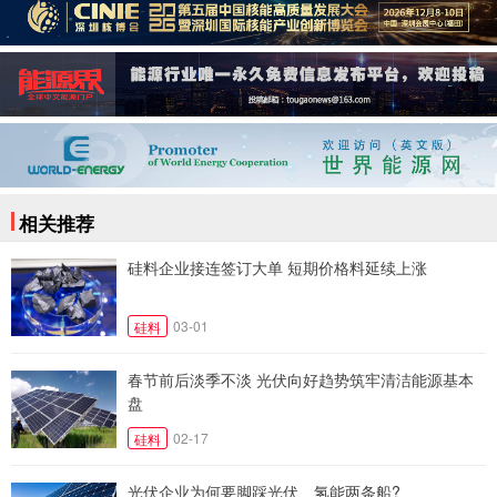
相关推荐
硅料企业接连签订大单 短期价格料延续上涨
03-01
硅料
春节前后淡季不淡 光伏向好趋势筑牢清洁能源基本
盘
02-17
硅料
光伏企业为何要脚踩光伏、氢能两条船?