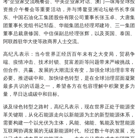
考”企业家交流晚餐会、中美企业家对话、澳门—珠海全球投
资推介午餐会等重要活动，并与博鳌亚洲论坛秘书长李保
东、中国石油化工集团股份有限公司董事长张玉卓、大唐集
团董事长党组书记邹磊、华能集团总经理邓建玲、三一集团
董事总裁唐修国、中信保副总经理张辉，以及英国、泰国、
阿联酋驻华大使等政商界人士交流。
高纪凡表示：当今世界正经历百年未有之大变局，贸易争
端、疫情冲击、技术封锁、贫富差距等问题带来严峻挑战，
但合作、共赢、发展的大潮流没有变，加强全球治理非常有
必要。推进碳中和、加快绿色转型，是在全球治理层面凝聚
最多共识的话题之一，希望各方在包容理解中积聚更多力
量，早日达成碳中和目标。
谈及绿色转型之路时，高纪凡表示，现在世界正处于能源变
革关键期，从化石能源走向以新能源为主的新型能源体系，
需要构建一个以光伏为主体，风能、储能、氢能及智慧能源
互联网协调发展的无碳新能源时代。经过数十年的发展，光