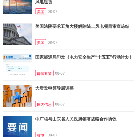
风电租赁
08-07
美国
美国法院要求五角大楼解除陆上风电项目审查冻结
08-07
美国
国家能源局印发《电力安全生产“十五五”行动计划》
08-07
能源政策
大唐发电领导层调整
08-07
国内信息
中广核与山东省人民政府签署战略合作协议
08-07
核电