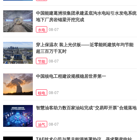
中国能建葛洲坝集团承建孟底沟水电站引水发电系统
地下厂房岩锚梁开挖完成
08-07
水电
穿上保温衣 装上光伏板——近零能耗建筑年均节能
超三百万千瓦时
08-07
节能
中国核电工程建设规模稳居世界第一
08-07
核电
智慧油客助力数百家油站完成“交易即开票”合规落地
08-07
油气
TAE技术公司与黑月能源签署协议，寻求聚变电站