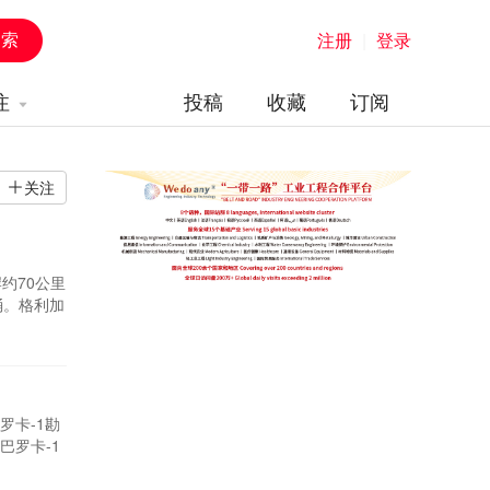
注册
|
登录
注
投稿
收藏
订阅
关注
约70公里
桶。格利加
质优异。计
3年底在
罗卡-1勘
巴罗卡-1
段，后续将
产油气