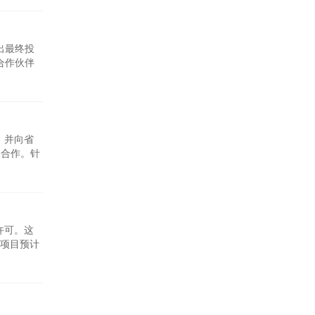
出最终投
合作伙伴
首次产气时间
司转变为一家
省，并向省
的合作。针
电站项目
兆瓦至
许可。这
项目预计
源供应中
液化天然