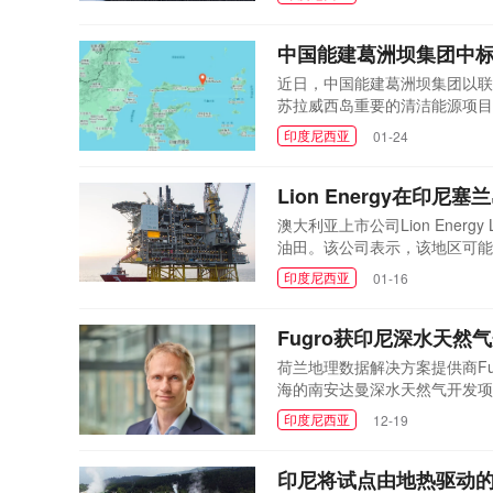
重新审视削减幅度。在1月31日
赔、罚款或不可抗力声...
中国能建葛洲坝集团中标
近日，中国能建葛洲坝集团以联
苏拉威西岛重要的清洁能源项目
盖设计、采购、施工安装和调试
印度尼西亚
01-24
有效优化当地能源结构，为区域经
Lion Energy在印尼
澳大利亚上市公司Lion Ene
油田。该公司表示，该地区可能存
蕴藏潜在的可采石油资源，即存
印度尼西亚
01-16
行更多勘探与评估工作来确认资
家专注于东南...
Fugro获印尼深水天
荷兰地理数据解决方案提供商Fug
海的南安达曼深水天然气开发项
航行器以及名为海底钻机2的机
印度尼西亚
12-19
息。该深水天然气项目主要涉及
处理与外输，加工后...
印尼将试点由地热驱动