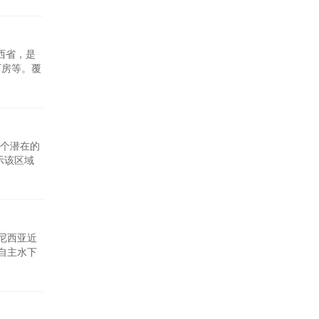
，导致索
西省，是
厂房等。覆
能源基地
一个潜在的
示该区域
，需要进
公司是一
度尼西亚近
自主水下
底地质信
现天然气