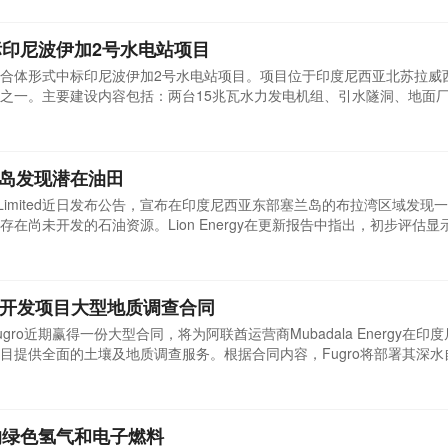
的信中，ICMA表示，据报道削减40-70%可能阻碍生产商履行合同承诺
印尼波伊加2号水电站项目
合体形式中标印尼波伊加2号水电站项目。项目位于印度尼西亚北苏拉威
之一。主要建设内容包括：两台15兆瓦水力发电机组、引水隧洞、地面
全过程。项目建成后，将成为支撑印尼北苏拉威西省区域发展的重要清洁
济社会发展注入可持续动力。...
塞兰岛发现潜在油田
rgy Limited近日发布公告，宣布在印度尼西亚东部塞兰岛的布拉湾区域发现
在尚未开发的石油资源。Lion Energy在更新报告中指出，初步评估显
在尚未发现的油气藏。但公司同时强调，目前尚不能确定其商业开采价值
源的规模与开发可行性。该报告也提及了项目相关的技术及商业风险。该
然气开发项目大型地质调查合同
ro近期赢得一份大型合同，将为阿联酋运营商Mubadala Energy在印
目提供全面的土壤及地质调查服务。根据合同内容，Fugro将部署其深水
器人海底钻探系统，从印度尼西亚的支援船上开展工作，以获取精确的海
唐库洛气田的开发，计划通过海底管线连接至一艘浮式生产储卸油船，实
的绿色氢气和电子燃料