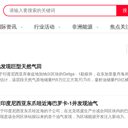
国际资讯
行业活动
非洲能源
焦点关
地发现巨型天然气田
印度尼西亚库泰盆地加纳尔区块的Geliga - 1勘探井，在东加里曼丹海岸
计，该层段天然气原地储量约5万亿立方英尺(Tcf)，凝析油储量约3亿
米，水深约2000米，在目标中新世地层段发现显著气柱，该地层岩石物理性
层产能。格利加 - 1井的发现是库泰盆地勘探成功记录的一部分，此前，202
印度尼西亚东爪哇近海巴罗卡-1井发现油气
于印度尼西亚东爪哇近海的子公司，在北克塔庞生产分成合同区块内的巴
现是该合同区块钻探以来的首个油气发现，为区域能源开发注入新动力。
，钻探深度达到水下真实垂直深度3315.3米。钻探作业揭示了多个含油气层
并确定其商业潜力。该井位于东爪哇盆地成熟勘探区域，周边已有多个在