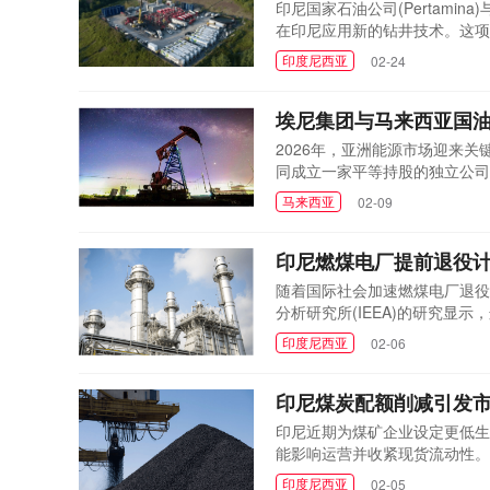
印尼国家石油公司(Pertamin
在印尼应用新的钻井技术。这项
议，两家公司将评估多级水力压
印度尼西亚
02-24
人工智能在钻井和压裂过程中的
我们上游...
埃尼集团与马来西亚国
2026年，亚洲能源市场迎来关
同成立一家平等持股的独立公司
合双方资产，专注于在印尼和马
马来西亚
02-09
求的重要举措。过去数年，该区
作在ADIPEC全球...
印尼燃煤电厂提前退役
随着国际社会加速燃煤电厂退役
分析研究所(IEEA)的研究显示
划。该决定凸显了印尼在能源转
印度尼西亚
02-06
区域市场具有显著影响。天然气
部分。然而...
印尼煤炭配额削减引发
印尼近期为煤矿企业设定更低生
能影响运营并收紧现货流动性。多
幅减少。雅加达此举旨在收紧海
印度尼西亚
02-05