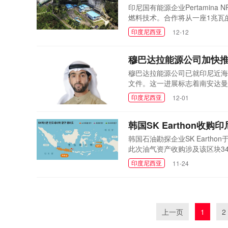
印尼国有能源企业Pertamina N
燃料技术。合作将从一座1兆瓦的
试。该试点项目将利用该地热基
印度尼西亚
12-12
术，旨在将地热蒸汽转化为绿色
的氢气与一氧化...
穆巴达拉能源公司加快
穆巴达拉能源公司已就印尼近海
文件。这一进展标志着南安达曼
位于印度尼西亚南安达曼海域，
印度尼西亚
12-01
成此次天然气销售协议签署后，
件。此次关键...
韩国SK Earthon收
韩国石油勘探企业SK Eartho
此次油气资产收购涉及该区块34
交易是其拓展海外油气资产组合
印度尼西亚
11-24
立合作关系，共同开发位于爪哇
Earthon 34%，印尼...
上一页
1
2