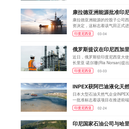
田。马来西亚国家...
康拉德亚洲能源批准印尼
康拉德亚洲能源的控股子公司西
资决定，这标志着该气田正式进
Empyrean Energy和Co
印度尼西亚
03-04
为2027年第四季度。康拉德董事总
完全合约化的天...
俄罗斯提议在印尼西加
近日，俄罗斯驻印度尼西亚大使谢尔
长里亚·诺尔珊(Ria Nor
对俄方提议，西加里曼丹省政府
印度尼西亚
03-03
预留了建设用地，并在积极寻求
1200兆瓦不等的系...
INPEX获阿巴迪液化天
日本大型石油天然气企业INPEX
一批准标志着该项目在推进前端
年产量将达到950万吨。这一
印度尼西亚
02-24
的重要地位。INPEX Masa
气项目正处于前端工...
印尼国家石油公司与哈