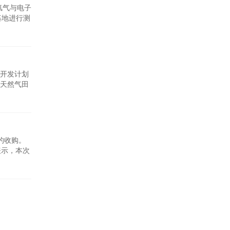
绿色氢气与电子
基地进行测
电解技
，生产出
开发计划
天然气田
示，在完
创造条
权的收购。
表示，本次
子公司建
%，SK