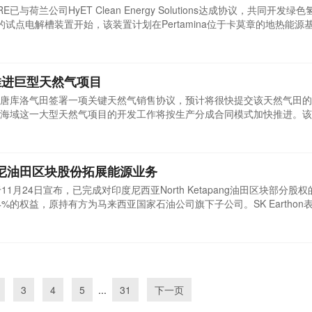
RE已与荷兰公司HyET Clean Energy Solutions达成协议，共同开发
试点电解槽装置开始，该装置计划在Pertamina位于卡莫章的地热能源
地提供的稳定低成本电力。技术核心是采用HyET的质子传导固体氧化物
氢气，并利用可再生电力将地热二氧化碳一步电解转化为一氧化碳。随后
推进巨型天然气项目
唐库洛气田签署一项关键天然气销售协议，预计将很快提交该天然气田的
海域这一大型天然气项目的开发工作将按生产分成合同模式加快推进。该
被确认为一个资源规模较大的天然气藏。项目运营方穆巴达拉能源公司表
即将向管理当局正式提交天然气田开发方案，为项目进入实质性建设阶段
购印尼油田区块股份拓展能源业务
n于11月24日宣布，已完成对印度尼西亚North Ketapang油田区块部分股
%的权益，原持有方为马来西亚国家石油公司旗下子公司。SK Earthon
战略的具体举措。公司通过与马来西亚国家石油公司及印尼国家石油公司
岛东北部的油田区块。合作各方持股比例分别为马来西亚国家石油公司51
3
4
5
...
31
下一页