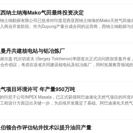
西纳土纳海Mako气田最终投资决定
纳土纳勘探有限公司已批准对印度尼西亚西纳土纳海的Mako天然气田做
入商业开发阶段。作为Duyung产量分成合同的运营商，西纳土纳勘探与
ro Energy共同推进该项目。Mako气田位于马塔克岛以北约100公里处，预计
经理兼首席执行官Miltos Xynogalas表示：Mako最终投资决定将公
里曼丹共建核电站与铝冶炼厂
盖·托尔切诺夫 (Sergey Tolchenov)率团首次正式访问西加里曼丹
san)提出合作倡议，考虑在该省共同建设核电站及铝冶炼厂，同时拓展教育领域
表现出积极态度。目前，西加里曼丹省已在本格卡旺县的塞梅萨克岛为核
投资方，俄方核工业代表在访问中介绍了其公司掌握的单机组功率从100
然气项目环境许可 年产量950万吨
的印尼子公司INPEX Masala，已正式获得阿巴迪液化天然气项目的环境
工程设计方面迈出关键一步，为后续开发奠定了基础。阿巴迪液化天然气
产量规模相当于日本年度液化天然气进口总量的10%以上，显示出项目在能
la作为INPEX在印尼的运营实体，负责项目的具体实施和管理。目前，阿巴迪
里伯顿合作评估钻井技术以提升油田产量