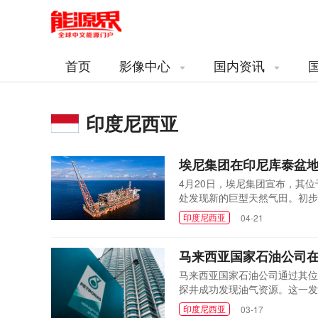
首页
影像中心
国内资讯
印度尼西亚
埃尼集团在印尼库泰盆
4月20日，埃尼集团宣布，其位于
处发现新的巨型天然气田。初步估
- 1井钻探至总深度约5100
印度尼西亚
04-21
划进行钻杆测试(DST)评估储
格利加以南仅20公里...
马来西亚国家石油公司在
马来西亚国家石油公司通过其位
探井成功发现油气资源。这一发
井于2025年11月30日开钻
印度尼西亚
03-17
进行进一步评估，以分析井结果