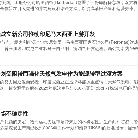
a)与美国油田服务公司哈里伯顿(Halliburton)签署了一份谅解备忘录，双方
合作旨在引入先进的井筒建设和增产方法，以提高油田产量和运营效率。
裂、酸压增产和先进固井服务在选定陆上油田的可行性。合作还涵盖自动
潜在应用，以优化操作流程。印尼国家石油公司总裁西蒙·曼蒂里表示：
油成立新公司推动印尼马来西亚上游开发
键节点。意大利能源企业埃尼集团与马来西亚国家石油公司(Petronas)达
，旨在加速印度尼西亚和马来西亚的上游油气开发进程。新公司名为New
来西亚开展一系列新的上游开发项目。此举被视为应对亚洲地区持续增长
域市场迅速扩张，已成为全球主要能源消费地之一。埃尼集团与马来西亚
计划受阻转而强化天然气发电作为能源转型过渡方案
的努力因延迟而受挫，印度尼西亚正逐渐将能源重点转向天然气发电。能
，这一转变源于政府在2025年底决定取消660兆瓦Cirebon-1燃煤电厂的
型过程中面临的现实阻碍。印尼作为东南亚重要的能源消费国，其能源政
发电因其相对较低的碳排放和灵活的运营特性，正成为该国能源结构中的
市场不确定性
产配额的决定，给海运动力煤市场带来新的不确定性。生产商和贸易商警
家煤炭生产商已收到2026年工作计划和预算(RKAB)的批准指示，显示
运供应并支撑价格，以应对长期供应过剩。印尼煤炭矿业协会(ICMA)已