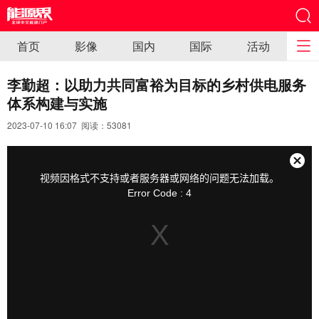
首页
影像
国内
国际
活动
李勤超：以助力共同富裕为目标的乡村供电服务
体系构建与实施
2023-07-10 16:07 阅读：
53081
This
is
a
关
modal
视频因格式不支持或者服务器或网络的问题无法加载。
window.
闭
Error Code : 4
弹
窗