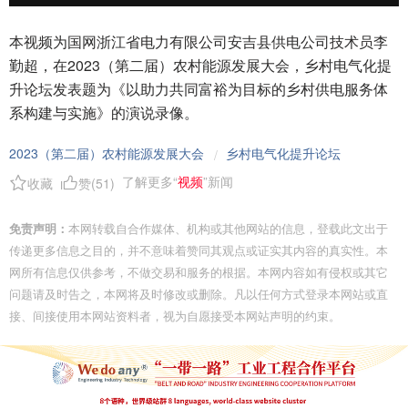
本视频为国网浙江省电力有限公司安吉县供电公司技术员李
勤超，在2023（第二届）农村能源发展大会，乡村电气化提
升论坛发表题为《以助力共同富裕为目标的乡村供电服务体
系构建与实施》的演说录像。
2023（第二届）农村能源发展大会
乡村电气化提升论坛
/
了解更多“
视频
”新闻
收藏
赞(
51
)
免责声明：
本网转载自合作媒体、机构或其他网站的信息，登载此文出于
传递更多信息之目的，并不意味着赞同其观点或证实其内容的真实性。本
网所有信息仅供参考，不做交易和服务的根据。本网内容如有侵权或其它
问题请及时告之，本网将及时修改或删除。凡以任何方式登录本网站或直
接、间接使用本网站资料者，视为自愿接受本网站声明的约束。