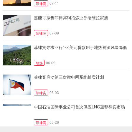
07-11
菲律宾
嘉能可拟售菲律宾铜冶炼业务给维拉家族
07-09
菲律宾
菲律宾寻求亚行1亿美元贷款用于地热资源风险降低
06-09
地热
菲律宾启动第三次微电网系统拍卖计划
06-03
菲律宾
中国石油国际事业公司首次供应LNG至菲律宾市场
05-26
菲律宾