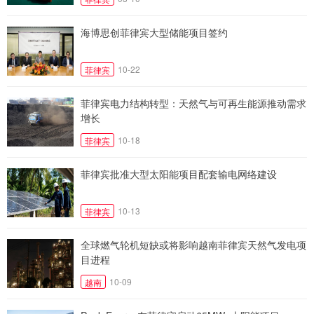
海博思创菲律宾大型储能项目签约
10-22
菲律宾
菲律宾电力结构转型：天然气与可再生能源推动需求
增长
10-18
菲律宾
菲律宾批准大型太阳能项目配套输电网络建设
10-13
菲律宾
全球燃气轮机短缺或将影响越南菲律宾天然气发电项
目进程
10-09
越南