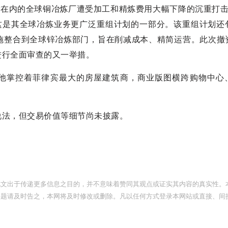
ar在内的全球铜冶炼厂遭受加工和精炼费用大幅下降的沉重打击
，这是其全球冶炼业务更广泛重组计划的一部分。该重组计划还
施整合到全球锌冶炼部门，旨在削减成本、精简运营。此次撤
进行全面审查的又一举措。
，他掌控着菲律宾最大的房屋建筑商，商业版图横跨购物中心
说法，但交易价值等细节尚未披露。
此文出于传递更多信息之目的，并不意味着赞同其观点或证实其内容的真实性。
问题请及时告之，本网将及时修改或删除。凡以任何方式登录本网站或直接、间