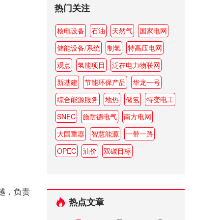
热门关注
核电设备
石油
天然气
国家电网
储能设备/系统
制氢
特高压电网
观点
氢能项目
泛在电力物联网
新基建
节能环保产品
华龙一号
综合能源服务
地热
储氢
特变电工
SNEC
施耐德电气
南方电网
大国重器
智慧能源
一带一路
OPEC
油价
双碳目标
越，负责
热点文章