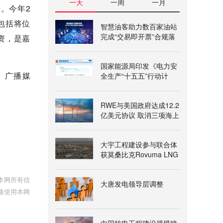
一天
一周
一月
。今年2
包括将位
智慧油客助力数百家油站
完成“交易即开票”合规落
资，是嘉
地
国家能源局印发《电力安
、广播媒
全生产“十五五”行动计
划》
RWE与美国政府达成12.2
亿美元协议 取消三项海上
风电租赁
大宇工程建设参与联合体
获莫桑比克Rovuma LNG
一期项目授标意向书
本网所有信
大唐发电领导层调整
接使用本网