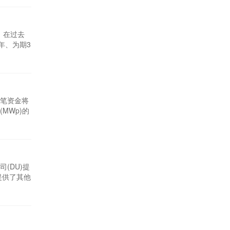
。在过去
年、为期3
总合同金
厂现由南方
这笔资金将
MWp)的
能发电项目
2025年
(DU)提
提供了其他
它让我们
政府的核