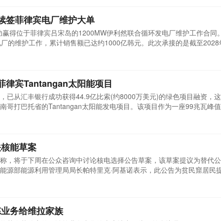
S)续签菲律宾电厂维护大单
近日成功赢得位于菲律宾吕宋岛的1200MW伊利然联合循环发电厂维护工作合同
厂的维护工作，累计销售额已达约1000亿韩元。此次承接的是截至2028
来该公司还极有可能承接计划内的预防性维护项目和寿命延长项目，预计
这是一个持续了24年的建设项目，但此次续约并非易事。伊利然联合发电
进菲律宾Tantangan太阳能项目
宣布，已从汇丰银行成功获得44.9亿比索(约8000万美元)的绿色项目融资，
哥打巴托省的Tantangan太阳能发电项目。该项目作为一座99兆瓦峰值(
供价格实惠的清洁能源，助力菲律宾向可持续能源转型。Tantangan太阳
的第二个太阳能开发项目，标志着该公司在该区域的持续深耕与拓展。项目计划于
关核能草案
9日称，将于下周在公众咨询中讨论核电选择公告草案，该草案提议为替代公司
能源部能源利用管理局局长帕特里克·阿基诺表示，此公告为贫民窟居民
上称：这不是强制联系。将以最低成本指导EPIRA(电力工业改革法案)。
电项目签订合同(如果他们认为核电项目适合他们的需求)。阿基诺解释，
炼业务给维拉家族