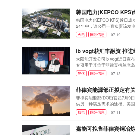
再生能源在电力结构...
韩国电力(KEPCO KP
韩国电力(KEPCO KPS)
24年中，该公司一直负责该发电
年的例行维护项目。据推测，未
火电
国际信息
07-19
额将达到约200亿韩元。尽管
首映电力公司(Sout...
ib vogt获汇丰融资 推
太阳能开发公司ib vogt近日
专项用于其位于菲律宾棉兰老岛南
太阳能光伏(PV)电站，旨在提
光伏
国际信息
07-13
是ib vogt在棉兰老岛地区
第一季度启...
菲律宾能源部正拟定有
菲律宾能源部(DOE)官员7月
供另一种满足需求的途径。美国
替代补贴来源。他在新闻发布会
核电
国际信息
07-11
的电力行业参与者可以选择与核
能计划将于...
嘉能可拟售菲律宾铜冶