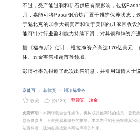
不过，受产能过剩和矿石供应有限影响，包括Pas
月，嘉能可将Pasar铜冶炼厂置于维护保养状态
于魁北克的加拿大铜资产和位于美国的几家回收设
能可针对行业盈利能力持续下滑，对其铜和锌资产
据《福布斯》估计，维拉净资产高达170亿美元
体、五金零售和超市等领域。
彭博社率先报道了此次出售消息，并引用知情人士
嘉能可
菲律宾
铜冶炼业务
/
/
菲律宾
冶金
收藏
赞(
130
)
免责声明：
本网转载自合作媒体、机构或其他网站的信息，登载
息仅供参考，不做交易和服务的根据。本网内容如有侵权或其它
站资料者，视为自愿接受本网站声明的约束。