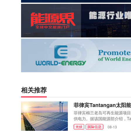
相关推荐
菲律宾Tantangan太
菲律宾棉兰老岛可再生能源项目—
供电力。据该国能源部介绍，Tanta
目建成后，将向国家电网输送清洁
光伏
国际信息
08-13
兆瓦时的清洁电力，每年减少约66