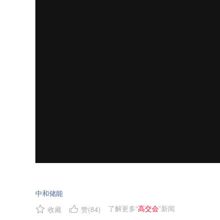
中和储能
了解更多“
高交会
”新闻
收藏
赞(
84
)