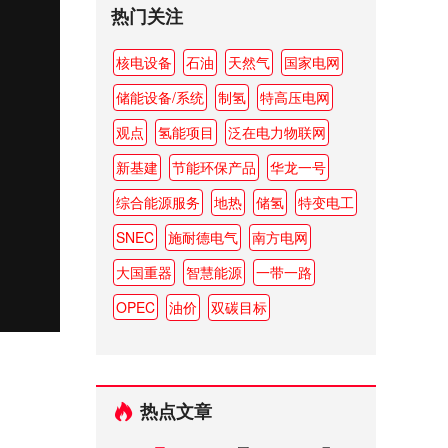
热门关注
核电设备
石油
天然气
国家电网
储能设备/系统
制氢
特高压电网
观点
氢能项目
泛在电力物联网
新基建
节能环保产品
华龙一号
综合能源服务
地热
储氢
特变电工
SNEC
施耐德电气
南方电网
大国重器
智慧能源
一带一路
OPEC
油价
双碳目标
热点文章