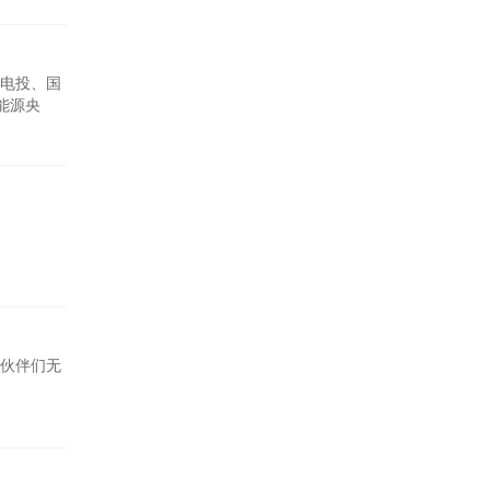
电投、国
能源央
一路与全
伙伴们无