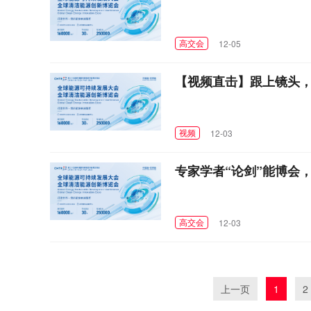
高交会
12-05
【视频直击】跟上镜头，一
视频
12-03
专家学者“论剑”能博会
高交会
12-03
上一页
1
2