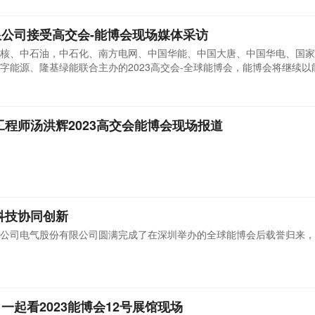
公司接受高交会-能博会现场媒体采访
核、中石油，中石化、南方电网、中国华能、中国大唐、中国华电、国家
字能源、隆基绿能联合主办的2023高交会-全球能博会，能博会将继续以
业、国际能源机构为核心，以科技创新为根基，以推进“双碳”目标、一带
，打造世界一流能源会展集群。
工程师汤洪辉2023高交会能博会现场报道
科技协同创新
公司电气股份有限公司圆满完成了在深圳举办的全球能博会后载誉归来，
起看2023能博会12号展馆现场