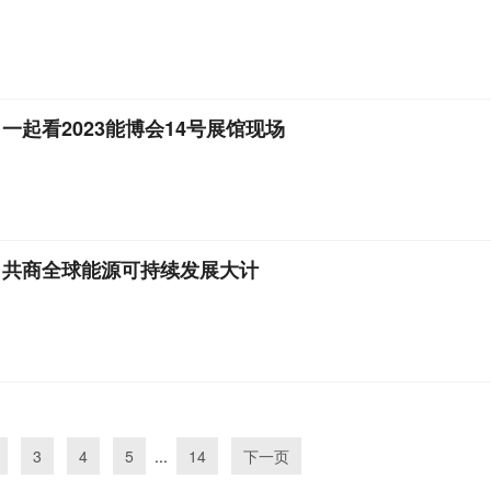
起看2023能博会14号展馆现场
，共商全球能源可持续发展大计
3
4
5
...
14
下一页