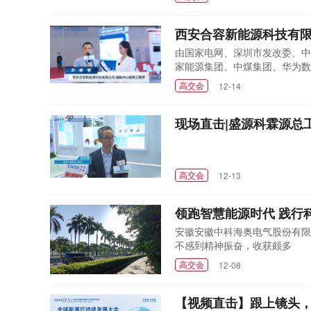
西安合容新能源科技有限
由国家电网、深圳市发改委、中
家能源集团、中煤集团、华为数
企、省能投、科研智库、领军企
高交会
12-14
球经济社会的可持续发展为宗旨
现场直击|盛源科霖源总
高交会
12-13
领跑智慧能源时代 践行
安徽安徽中科海奥电气股份有限
不感到精神振奋，收获颇多
高交会
12-08
【视频直击】跟上镜头，一