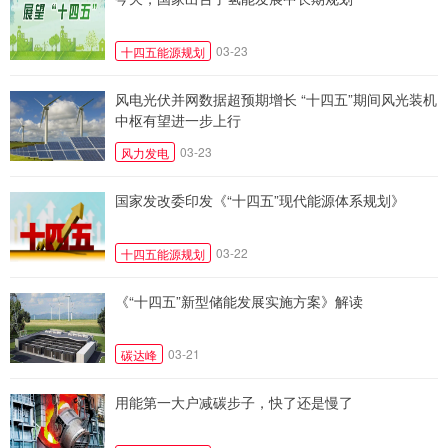
03-23
十四五能源规划
风电光伏并网数据超预期增长 “十四五”期间风光装机
中枢有望进一步上行
03-23
风力发电
国家发改委印发《“十四五”现代能源体系规划》
03-22
十四五能源规划
《“十四五”新型储能发展实施方案》解读
03-21
碳达峰
用能第一大户减碳步子，快了还是慢了