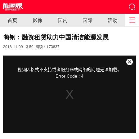
首页
影像
国内
国际
活动
蔺钢：融资租赁助力中国清洁能源发展
2018-11-09 13:59 阅读：
173837
This
is
a
关
modal
视频因格式不支持或者服务器或网络的问题无法加载。
window.
闭
Error Code : 4
弹
窗