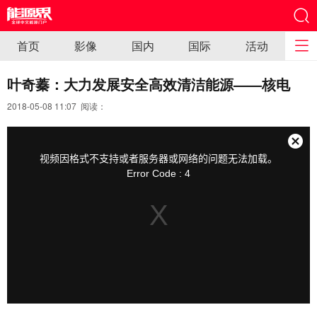
首页
影像
国内
国际
活动
叶奇蓁：大力发展安全高效清洁能源——核电
2018-05-08 11:07 阅读：
This
is
a
关
modal
视频因格式不支持或者服务器或网络的问题无法加载。
window.
闭
Error Code : 4
弹
窗