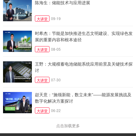
陈海生：储能技术与应用进展
09-19
大讲堂
时希杰：节能是加快推进生态文明建设、实现绿色发
展的重要内容和根本途径
08-05
大讲堂
王野：大规模蓄电池储能系统应用前景及关键技术探
讨
07-30
大讲堂
赵天意：“施领新能，数立未来”——能源发展挑战及
数字化解决方案探讨
06-22
大讲堂
点击加载更多