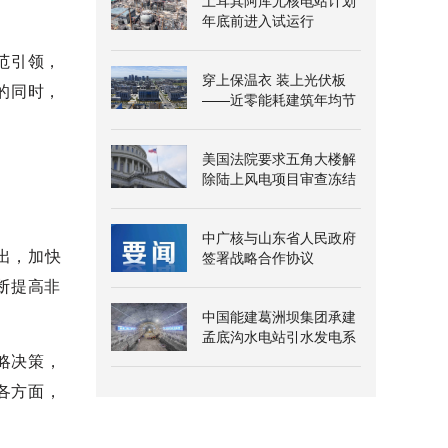
土耳其阿库尤核电站计划
年底前进入试运行
范引领，
穿上保温衣 装上光伏板
的同时，
——近零能耗建筑年均节
能超三百万千瓦时
美国法院要求五角大楼解
除陆上风电项目审查冻结
中广核与山东省人民政府
出，加快
签署战略合作协议
断提高非
中国能建葛洲坝集团承建
孟底沟水电站引水发电系
统地下厂房岩锚梁开挖完
略决策，
成
各方面，