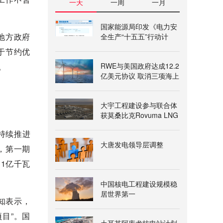
一天
一周
一月
国家能源局印发《电力安
地方政府
全生产“十五五”行动计
划》
于节约优
。
RWE与美国政府达成12.2
亿美元协议 取消三项海上
风电租赁
大宇工程建设参与联合体
获莫桑比克Rovuma LNG
一期项目授标意向书
持续推进
大唐发电领导层调整
，第一期
1亿千瓦
中国核电工程建设规模稳
居世界第一
知表示，
目”。国