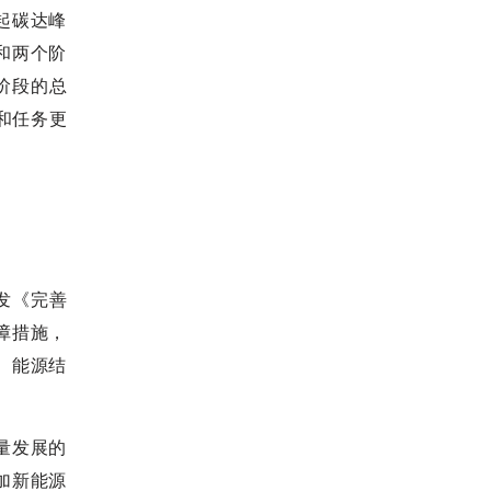
起碳达峰
和两个阶
阶段的总
和任务更
发《完善
障措施，
、能源结
量发展的
加新能源