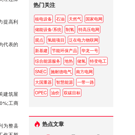
热门关注
核电设备
石油
天然气
国家电网
力提高利
储能设备/系统
制氢
特高压电网
观点
氢能项目
泛在电力物联网
为代表的
新基建
节能环保产品
华龙一号
综合能源服务
地热
储氢
特变电工
SNEC
施耐德电气
南方电网
大国重器
智慧能源
一带一路
OPEC
油价
双碳目标
关建筑屋
%;工商
热点文章
列为整县
工作不暂