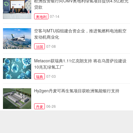
欧洲投资银行向OMV奥地利绿氢项目提供4.5亿欧元
贷款
07-14
奥地利
空客与MTU拟组建合资企业，推进氢燃料电池航空
发动机商业化
07-08
法国
Metacon获瑞典1.11亿克朗支持 将在乌普萨拉建设
10兆瓦绿氢工厂
07-03
瑞典
Hy2gen丹麦可再生氢项目获欧洲氢能银行支持
06-26
丹麦
哈萨克斯坦与德国就石油、煤炭及绿氢项目深化能源
合作