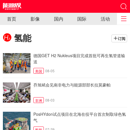
首页
影像
国内
国际
活动
氢能
订阅
德国GET H2 Nukleus项目完成首批可再生氢管道输
送
08-05
美国
乔旭斌会见南非电力与能源部部长拉莫豪帕
08-03
非洲
PosHYdon试点项目在北海在役平台首次制取绿色氢
气
07-29
氢能