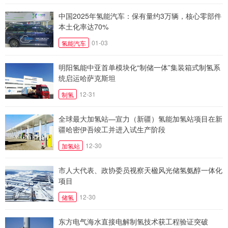
中国2025年氢能汽车：保有量约3万辆，核心零部件
本土化率达70%
01-03
氢能汽车
明阳氢能中亚首单模块化“制储一体”集装箱式制氢系
统启运哈萨克斯坦
12-31
制氢
全球最大加氢站—宣力（新疆）氢能加氢站项目在新
疆哈密伊吾竣工并进入试生产阶段
12-30
加氢站
市人大代表、政协委员视察天楹风光储氢氨醇一体化
项目
12-30
储氢
东方电气海水直接电解制氢技术获工程验证突破