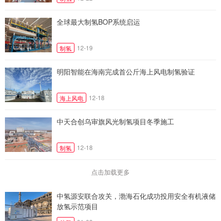
全球最大制氢BOP系统启运
12-19
制氢
明阳智能在海南完成首公斤海上风电制氢验证
12-18
海上风电
中天合创乌审旗风光制氢项目冬季施工
12-18
制氢
点击加载更多
中氢源安联合攻关，渤海石化成功投用安全有机液储
放氢示范项目