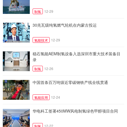
12-29
制氢
30兆瓦级纯氢燃气轮机在内蒙古投运
12-29
氢能技术
稳石氢能AEM制氢设备入选深圳市重大技术装备目
录
12-26
制氢
中国首条百万吨级近零碳钢铁产线全线贯通
12-24
氢能应用
华电科工签署450MW风电制氢绿色甲醇项目合同
12-22
制氢