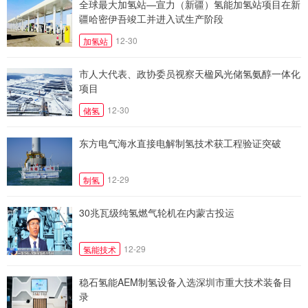
全球最大加氢站—宣力（新疆）氢能加氢站项目在新
疆哈密伊吾竣工并进入试生产阶段
12-30
加氢站
市人大代表、政协委员视察天楹风光储氢氨醇一体化
项目
12-30
储氢
东方电气海水直接电解制氢技术获工程验证突破
12-29
制氢
30兆瓦级纯氢燃气轮机在内蒙古投运
12-29
氢能技术
稳石氢能AEM制氢设备入选深圳市重大技术装备目
录