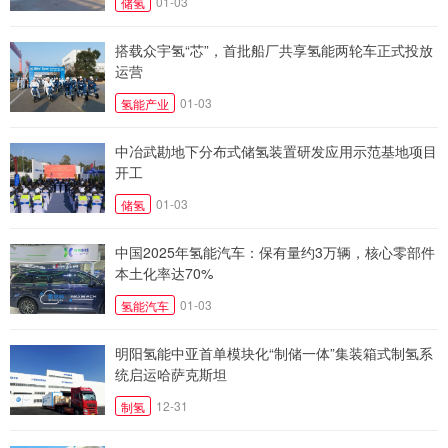
01-03
储氢
搭载众宇氢“芯”，首批船厂共享氢能两轮车正式投放
运营
01-03
氢能产业
中冶武勘地下分布式储氢装置研发应用示范基地项目
开工
01-03
储氢
中国2025年氢能汽车：保有量约3万辆，核心零部件
本土化率达70%
01-03
氢能汽车
明阳氢能中亚首单模块化“制储一体”集装箱式制氢系
统启运哈萨克斯坦
12-31
制氢