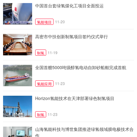
中国首台套绿氢煤化工项目全面投运
11-20
氢能项目
高密市中扶创新制氢项目签约仪式举行
11-19
制氢
全国首艘5000吨级醇氢电动自卸砂船舶完成首航
11-23
氢能应用
Horizon氢能技术在天津部署绿色制氢项目
11-23
制氢
山海氢能科技与博世集团推进绿氢领域膜电极技术合
作