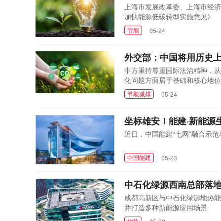
上海市发展改革委、上海市经济
加快能源低碳转型实施意见》
节能
05-24
外交部：中国将用历史
中方秉持尊重国际法治精神，从
化问题方面居于基础和核心地位
评价
节能减排
05-24
坐标雄安！能建·新能源
近日，中国能建“七网”融合示范
中国能建
05-23
中石化绿源西南总部落
成都高新区与中石化绿源地热能
并打造多种新能源应用场景
地热