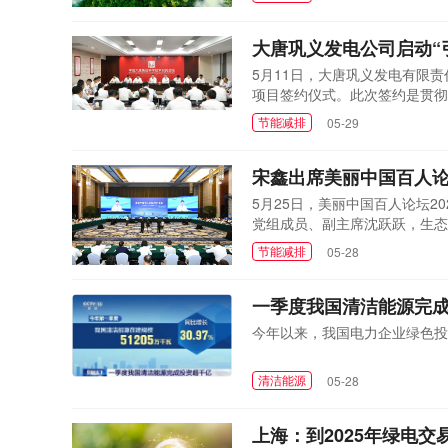
大唐巩义发电公司启动“
5月11日，大唐巩义发电有限
项目签约仪式。此次签约是贯彻落
被列入郑州市冬季居民供热热源
节能减排
05-29
性全容量切缸和长输大管径供热
热供热需求，为...
宋鑫出席美丽中国百人论
5月25日，美丽中国百人论坛
党组成员、副主席沈跃跃，生态
能党委书记、董事长宋鑫应邀出席
节能减排
05-28
人论坛2024年会的召开表示
入贯彻落实习近平生...
一季度我国清洁能源完
今年以来，我国电力企业绿色投
清洁能源
05-28
上海：到2025年绿电交