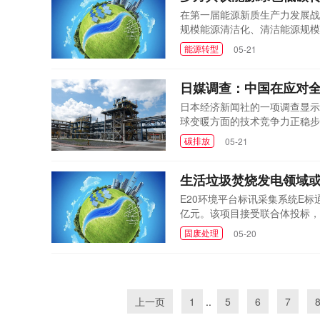
在第一届能源新质生产力发展战
规模能源清洁化、清洁能源规模
标实现与经济高质量发展
能源转型
05-21
日媒调查：中国在应对
日本经济新闻社的一项调查显示
球变暖方面的技术竞争力正稳步
碳排放
05-21
生活垃圾焚烧发电领域或
E20环境平台标讯采集系统E标
亿元。该项目接受联合体投标，
固废处理
05-20
上一页
1
..
5
6
7