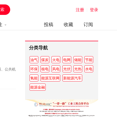
注册
|
登录
注
投稿
收藏
订阅
分类导航
油气
煤炭
火电
电网
储能
节能
环保
核电
风电
光伏
光热
水电
通、公共机
氢能
能源互联网
新能源汽车
能源金融