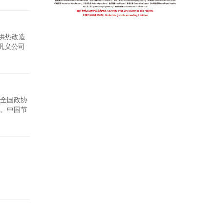
供热改造
着巩义公司
低压缸柔
居民供暖
，全国政协
。中国节
丽中国百
求，也是深