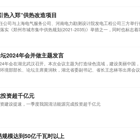
引热入郑”供热改造项目
责任公司与上海电气服务公司、河南电力勘测设计院发电工程公司三方举行
实《郑州市城市集中供热规划(2021-2035)》举措之一，同时也标志
点，在保民生方面又担负起一份更加重要的责任。该项目采用国内领先的
技术。项目投产后，巩义公司将充分发挥热电联产优势，根据郑州市冬季
坛2024年会并做主题发言
2024年会在湖北武汉召开。本次会议主题为打造绿色流域，建设美丽中国
环境部部长、论坛主席黄润秋，湖北省委副书记、省长王忠林等出席会议
年会并做了题为守护绿水青山&ensp; 共建美丽中国的发言。宋鑫对美
祝贺。他表示，持续深入打好污染防治攻坚战，既是美丽中国建设的基本要
成投资超千亿元
资建设提速，一季度我国清洁能源完成投资超千亿元
易规模达到50亿千瓦时以上