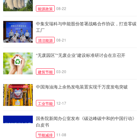
08-22
能源政策
中集安瑞科与申能股份签署战略合作协议，打造零碳
工厂
08-21
清洁能源
“无废园区”“无废企业”建设标准研讨会在京召开
03-20
建筑节能
中国海油海上余热发电装置实现千万度发电突破
12-17
工业节能
国务院新闻办公室发布《碳达峰碳中和的中国行动》
白皮书
11-08
节能减排