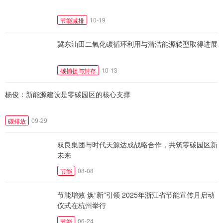
10-19
节能减排
冀东油田二氧化碳循环利用与清洁能源转型取得进展
10-13
碳捕捉与封存
杨俊：新能源建设是零碳园区的核心支撑
09-29
碳排放
双良集团与时代天源达成战略合作，共筑零碳园区新
未来
08-08
节能
节能增效 焕“新”引领 2025年浙江省节能宣传月启动
仪式在杭州举行
06-24
节能