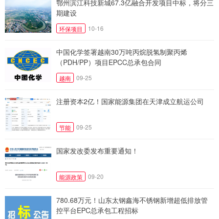
鄂州滨江科技新城67.3亿融合开发项目中标，将分三
期建设
10-16
环保项目
中国化学签署越南30万吨丙烷脱氢制聚丙烯
（PDH/PP）项目EPCC总承包合同
09-25
越南
注册资本2亿！国家能源集团在天津成立航运公司
09-25
节能
国家发改委发布重要通知！
09-20
能源政策
780.68万元！山东太钢鑫海不锈钢新增超低排放管
控平台EPC总承包工程招标