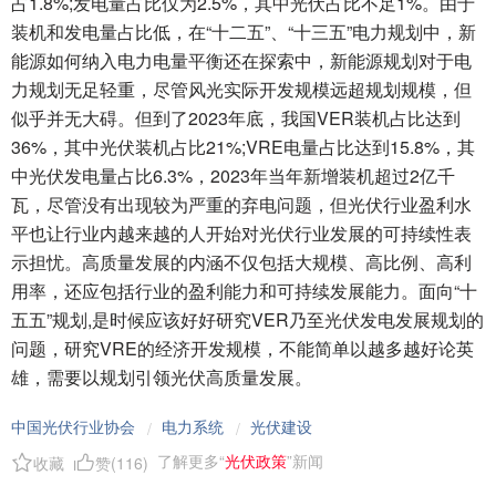
占1.8%;发电量占比仅为2.5%，其中光伏占比不足1%。由于
装机和发电量占比低，在“十二五”、“十三五”电力规划中，新
能源如何纳入电力电量平衡还在探索中，新能源规划对于电
力规划无足轻重，尽管风光实际开发规模远超规划规模，但
似乎并无大碍。但到了2023年底，我国VER装机占比达到
36%，其中光伏装机占比21%;VRE电量占比达到15.8%，其
中光伏发电量占比6.3%，2023年当年新增装机超过2亿千
瓦，尽管没有出现较为严重的弃电问题，但光伏行业盈利水
平也让行业内越来越的人开始对光伏行业发展的可持续性表
示担忧。高质量发展的内涵不仅包括大规模、高比例、高利
用率，还应包括行业的盈利能力和可持续发展能力。面向“十
五五”规划,是时候应该好好研究VER乃至光伏发电发展规划的
问题，研究VRE的经济开发规模，不能简单以越多越好论英
雄，需要以规划引领光伏高质量发展。
中国光伏行业协会
电力系统
光伏建设
/
/
了解更多“
光伏政策
”新闻
收藏
赞(
116
)