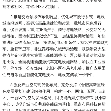
批零碳社区、零碳小区示范项目。
2.推进交通领域低碳化转型。优化城市慢行系统，建设
城市绿道网，高标准高品质建设和改造一批城市绿色慢行
道、慢行设施，重点加强步行、骑行与地铁站、公交站的无
缝衔接。因地制宜建设潮汐车道，加强道路拥堵治理。加快
推进轻型物流车(叉车、摆渡车)电动化替代，持续推进重型货
车、重载环卫车、非道路移动机械污染治理，鼓励涉及大型
物流的企业逐步实施重卡新能源替代，逐步提升清洁能源使
用比例。全面构建新能源汽车充电设施网络，加快在工业园
区、停车场、公交场站、老旧小区布局充电桩，推广应用柔
性充电等新型智能化充电技术，建设充储放“一张网”。
3.强化产业空间现代化布局。充分发挥《合肥高新区绿
色发展规划》建设纲领作用，构建“一心、两轴、五区、三组
团、一新区”的空间发展格局。围绕蜀西湖打造城市科技创新
中心，以提升城市公共服务能级为基础，重点布局科技创新
功能。培育望江西路科创发展轴、方兴大道开放合作轴，聚