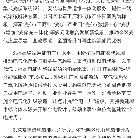
域开展“光伏+储能+智慧管理”等试点示范。支持龙头企业整合
集成光伏系统设计、安装与售后运维一体化服务，提供一站
式零碳解决方案。以园区零碳工厂和低碳产业园案例为样
板，探索“光伏+工商业”“光伏+产业园”“光伏+数据中心”“光伏
+建筑”“光储充一体化”等多元化融合发展新场景。推动全区光
伏应建尽建、宜改尽改，全面提升可再生能源使用比例。
2.提高终端用能电气化水平。不断拓宽电能替代领域，
推动电气化产业与服务生态构建，重点推动以电代油、以电
代气，提高电能占终端能源的消费比重。推进“电能替代+综
合能源服务”市场模式，积极推广区域能源站、空气源热泵、
二氧化碳冷热联供等技术应用，构建以电为核心的绿色低碳
典型用电场景。推动工业企业在生产、运输、消费等环节实
施全电气化升级改造，试点开展“全电工厂”建设。支持新建城
市综合体从源头开展全电设计，鼓励企事业单位食堂建设“全
电厨房”。
3.探索推进地热能示范研究。依托园区现有地热能开发
经验，加大区域地热资源勘查评价力度，深入研究高新区地