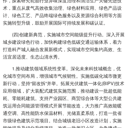
作，探索研究轮胎行业异味深度治理和清洁生产关键先进技
术，重点从废气高效收集治理、绿色材料应用、绿色产品设
计、绿色工艺、产品终端绿色服务以及资源综合利用等方面
实施转型升级，鼓励开展国际可持续发展和碳认证。
(四)创建新典范，实施城市空间能级提升行动。深入开展
城乡建设绿色行动，加快构建绿色低碳交通运输体系，着力
打造科产城人融合发展新模式，实现城市空间集约高效、生
活宜居适度、生态山清水秀。
1.推动建筑领域系统性变革。深化未来科技城概念，优
化城市空间布局，增强城市气候韧性。实施低碳化城市微更
新行动，坚持“留改拆”并举。拓展光伏建筑一体化(BIPV)技术
应用领域，扩大装配式建筑实施范围，推动建设一批超低能
耗、零能耗建筑。支持产业园区、商贸综合体等大型公共建
筑运用合同能源管理模式开展节能改造，大力推广高效能暖
通空调、高性能防水保温材料、光储直柔系统，打造一批省
市级绿色建筑示范项目。结合城镇老旧小区改造计划，实施
能效提升及绿化升级项目，改造一批老旧小区，力争建成一