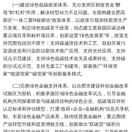
(一)建设绿色低碳政策体系。充分发挥区财政资金“酵
母”和“杠杆”作用，解决转型动力不足问题。全面构建合肥高
新区“一体三翼N核驱动”政策体系，以政策引领加快新质生产
力发展。制定绿色低碳若干政策，动态建立更新园区碳达峰
重点项目库和标杆项目库，创新设置“绿色发展奖”等，政策支
持范围包括但不限于：支持碳减排技术和工艺、鼓励开展污
染源改造和污染防治新技术推广应用、支持光伏应用、支持
试点示范建设、支持绿色低碳技术攻关及成果转化、支持碳
积分试点示范、支持无废工厂创建等。探索推广“环保管
家”“能源管家”“碳管家”等创新服务模式。
(二)完善绿色金融支持体系。以合肥市建设科创金融改革
试验区为契机，积极承接区域绿色金融改革试点，引导金融
机构共同探索研发与碳减排挂钩的绿色企业、低碳项目评价
认定标准和评估模型，打通“政府+企业+金融机构”信息共享机
制。丰富绿色金融产品体系，除传统普惠金融外，重点围绕
产业转型升级和提质增效主线，创新推出“双碳贷”“碳积分
贷”“亩均贷”等金融产品，鼓励企业设立“碳账户”，引导机构提