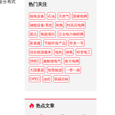
业分布式
热门关注
核电设备
石油
天然气
国家电网
储能设备/系统
制氢
特高压电网
观点
氢能项目
泛在电力物联网
新基建
节能环保产品
华龙一号
综合能源服务
地热
储氢
特变电工
SNEC
施耐德电气
南方电网
大国重器
智慧能源
一带一路
OPEC
油价
双碳目标
热点文章