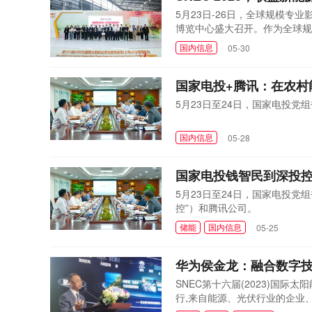
5月23日-26日，全球规模专
博览中心盛大召开。作为全球规
企业参展和超过50万人观展。
国内信息
05-30
国家电投+腾讯：在农村
5月23日至24日，国家电投
国内信息
05-28
国家电投钱智民到深投
5月23日至24日，国家电投
控”）和腾讯公司。
储能
国内信息
05-25
华为侯金龙：融合数字
SNEC第十六届(2023)国际太
行,来自能源、光伏行业的企业
并分享最新应用实践。