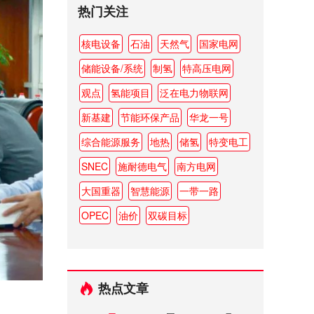
热门关注
核电设备
石油
天然气
国家电网
储能设备/系统
制氢
特高压电网
观点
氢能项目
泛在电力物联网
新基建
节能环保产品
华龙一号
综合能源服务
地热
储氢
特变电工
SNEC
施耐德电气
南方电网
大国重器
智慧能源
一带一路
OPEC
油价
双碳目标
热点文章