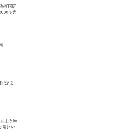
上海新国际
000多家
司
称“深投
6日在上海举
发展趋势