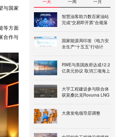
一天
一周
一月
望与国家
智慧油客助力数百家油站
完成“交易即开票”合规落
地
能等方面
展合作与
国家能源局印发《电力安
全生产“十五五”行动计
划》
RWE与美国政府达成12.2
亿美元协议 取消三项海上
风电租赁
大宇工程建设参与联合体
获莫桑比克Rovuma LNG
一期项目授标意向书
大唐发电领导层调整