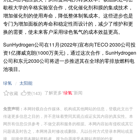
歇根大学的辛格实验室合作，优化催化剂和膜的集成技术，
增加催化剂的使用寿命，降低整体制氢成本。这些进步也是
专门为增加面板的寿命和稳定性而设计的，减少了维护和更
换的需要，使未来客户采用绿色氢气的成本效益更高。
SunHydrogen公司在11月(2022年)宣布向TECO 2030公司投
资1亿挪威克朗(1000万美元)，通过这次合作，SunHydrogen
公司和东元2030公司将进一步推进其在全球的零排放燃料电
池项目。
绿氢
太阳能
/
了解更多“
绿氢
”新闻
收藏
赞(
143
)
免责声明：
本网转载自合作媒体、机构或其他网站的信息，登载此文出于
传递更多信息之目的，并不意味着赞同其观点或证实其内容的真实性。本
网所有信息仅供参考，不做交易和服务的根据。本网内容如有侵权或其它
问题请及时告之，本网将及时修改或删除。凡以任何方式登录本网站或直
接、间接使用本网站资料者，视为自愿接受本网站声明的约束。