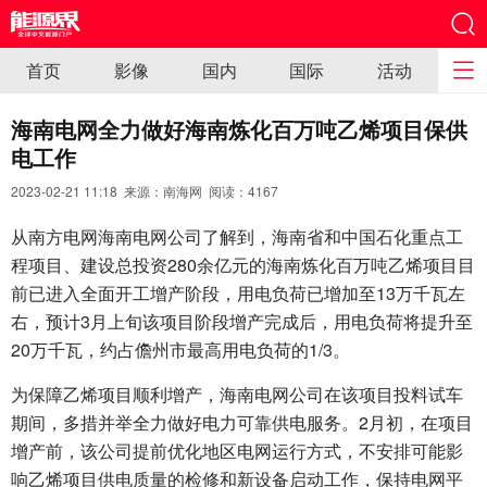
首页
影像
国内
国际
活动
海南电网全力做好海南炼化百万吨乙烯项目保供
电工作
2023-02-21 11:18 来源：南海网 阅读：
4167
从南方电网海南电网公司了解到，海南省和中国石化重点工
程项目、建设总投资280余亿元的海南炼化百万吨乙烯项目目
前已进入全面开工增产阶段，用电负荷已增加至13万千瓦左
右，预计3月上旬该项目阶段增产完成后，用电负荷将提升至
20万千瓦，约占儋州市最高用电负荷的1/3。
为保障乙烯项目顺利增产，海南电网公司在该项目投料试车
期间，多措并举全力做好电力可靠供电服务。2月初，在项目
增产前，该公司提前优化地区电网运行方式，不安排可能影
响乙烯项目供电质量的检修和新设备启动工作，保持电网平