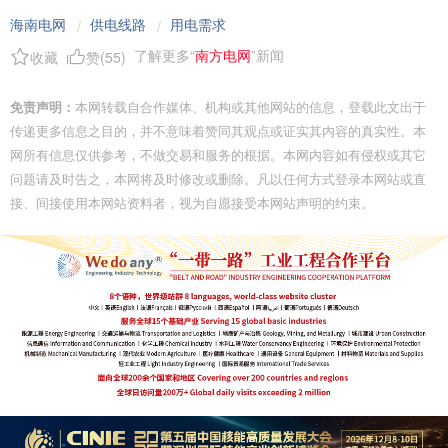
海南电网
供电线路
用电需求
/
/
了解更多“
南方电网
”新闻
收藏
赞(
55
)
免责声明：
本网转载自合作媒体、机构或其他网站的信息，登载此文出于
传递更多信息之目的，并不意味着赞同其观点或证实其内容的真实性。本
网所有信息仅供参考，不做交易和服务的根据。本网内容如有侵权或其它
问题请及时告之，本网将及时修改或删除。凡以任何方式登录本网站或直
接、间接使用本网站资料者，视为自愿接受本网站声明的约束。