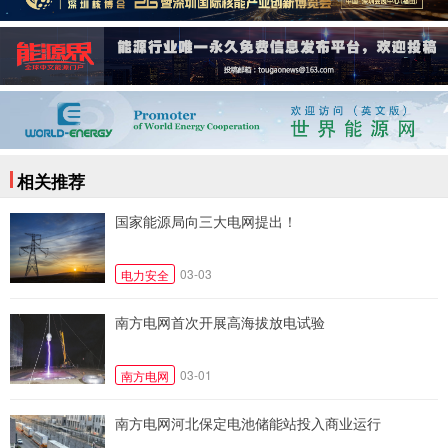
相关推荐
国家能源局向三大电网提出！
03-03
电力安全
南方电网首次开展高海拔放电试验
03-01
南方电网
南方电网河北保定电池储能站投入商业运行