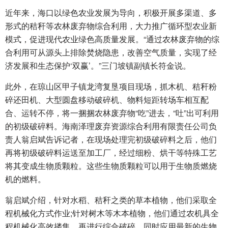
近年来，海口以绿色农业发展为导向，积极开展多渠道、多
形式的秸秆等农林废弃物综合利用，大力推广循环型农业新
模式，促进现代农业绿色高质量发展。“通过农林废弃物的综
合利用可从源头上排除焚烧隐患，改善空气质量，实现了经
济发展和生态保护‘双赢’。”三门坡镇副镇长符金说。
此外，在琼山区甲子镇龙湾复垦项目现场，抓木机、秸秆粉
碎还田机、大型圆盘移动破碎机、物料短距转场车相互配
合、运转不停，将一捆捆农林废弃物“吃”进去，“吐”出可利用
的初级破碎料。海南泽理废弃资源综合利用有限责任公司负
责人翁启斌告诉记者，在现场处理完初级破碎料之后，他们
再将初级破碎料运送至加工厂，经过细粉、烘干等特殊工艺
将其变成生物质颗粒。这些生物质颗粒可以用于生物质燃烧
机的燃料。
翁启斌介绍，针对水稻、秸秆之类的草本植物，他们采取全
程机械化方式作业;针对树木等木本植物，他们通过农机具全
程机械化高效搂集，再进行综合破碎。同时应用最新的生物