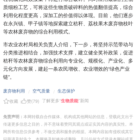
质细粉工艺，可将这些生物质破碎料的热值翻倍提高，综合
利用化程度更高，深加工的价值得以体现。目前，他们逐步
在永兴镇、甲子镇等地探索建立秸秆、荔枝果木废弃物枝叶
等农林废弃物的综合利用模式。
市农业农村局相关负责人介绍，下一步，将坚持示范带动与
分类推进相结合，加强技术支撑，建立健全奖补政策，促进
秸秆等农林废弃物综合利用向专业化、规模化、产业化、多
元化方向发展，建起一条农民增收、农业增效的“绿色产业
链”。
废弃物利用
空气质量
生态保护
/
/
了解更多“
生物质能
”新闻
收藏
赞(
79
)
免责声明：
本网转载自合作媒体、机构或其他网站的信息，登载此文出于
传递更多信息之目的，并不意味着赞同其观点或证实其内容的真实性。本
网所有信息仅供参考，不做交易和服务的根据。本网内容如有侵权或其它
问题请及时告之，本网将及时修改或删除。凡以任何方式登录本网站或直