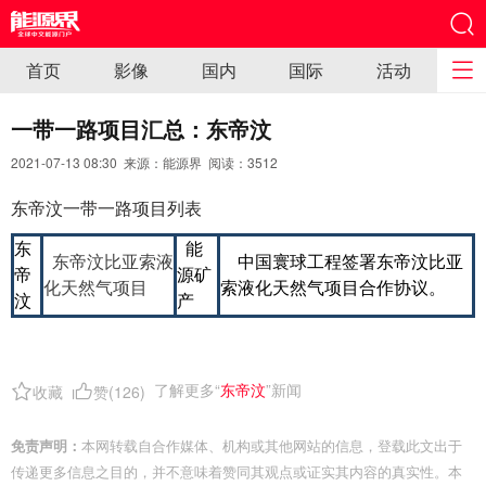
首页
影像
国内
国际
活动
一带一路项目汇总：东帝汶
2021-07-13 08:30 来源：能源界 阅读：
3512
东帝汶一带一路项目列表
东
能
东帝汶比亚索液
中国寰球工程签署东帝汶比亚
帝
源矿
化天然气项目
索液化天然气项目合作协议。
汶
产
了解更多“
东帝汶
”新闻
收藏
赞(
126
)
免责声明：
本网转载自合作媒体、机构或其他网站的信息，登载此文出于
传递更多信息之目的，并不意味着赞同其观点或证实其内容的真实性。本