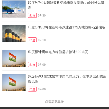
印度约7%太阳能装机受输电限制影响，峰时难以满
发
07-30
印度
印度ONGC将在芒格洛尔建设175万吨战略石油储备
07-10
印度
印度预计明年电力峰值需求接近300吉瓦
07-09
印度
超级厄尔尼诺或加重印度电网压力，煤电退出面临放
缓风险
07-06
印度
点击加载更多