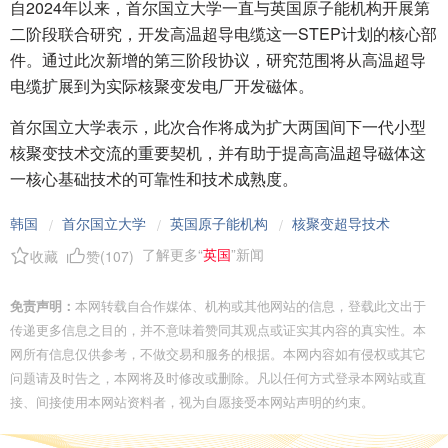
自2024年以来，首尔国立大学一直与英国原子能机构开展第
二阶段联合研究，开发高温超导电缆这一STEP计划的核心部
件。通过此次新增的第三阶段协议，研究范围将从高温超导
电缆扩展到为实际核聚变发电厂开发磁体。
首尔国立大学表示，此次合作将成为扩大两国间下一代小型
核聚变技术交流的重要契机，并有助于提高高温超导磁体这
一核心基础技术的可靠性和技术成熟度。
韩国
首尔国立大学
英国原子能机构
核聚变超导技术
/
/
/
了解更多“
英国
”新闻
收藏
赞(
107
)
免责声明：
本网转载自合作媒体、机构或其他网站的信息，登载此文出于
传递更多信息之目的，并不意味着赞同其观点或证实其内容的真实性。本
网所有信息仅供参考，不做交易和服务的根据。本网内容如有侵权或其它
问题请及时告之，本网将及时修改或删除。凡以任何方式登录本网站或直
接、间接使用本网站资料者，视为自愿接受本网站声明的约束。