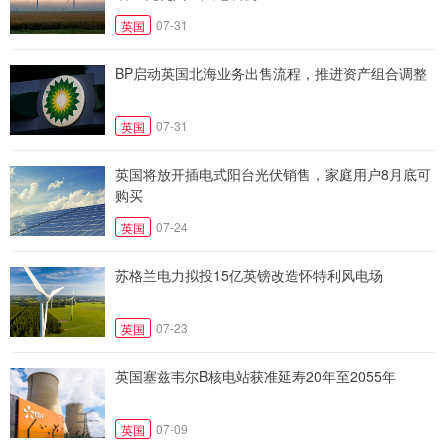
07-31
英国
BP启动英国北海业务出售流程，推进资产组合调整
07-31
英国
英国将放开插电式阳台光伏销售，家庭用户8月底可
购买
07-24
英国
苏格兰电力拟投15亿英镑改造怀特利风电场
07-23
英国
英国塞兹韦尔B核电站获准延寿20年至2055年
07-09
英国