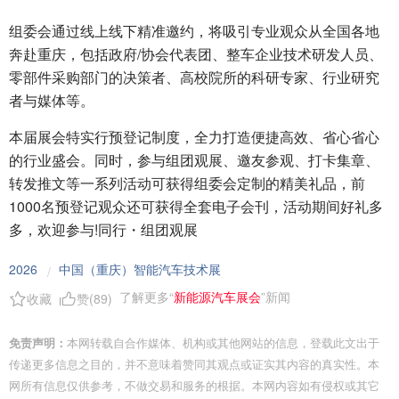
组委会通过线上线下精准邀约，将吸引专业观众从全国各地
奔赴重庆，包括政府/协会代表团、整车企业技术研发人员、
零部件采购部门的决策者、高校院所的科研专家、行业研究
者与媒体等。
本届展会特实行预登记制度，全力打造便捷高效、省心省心
的行业盛会。同时，参与组团观展、邀友参观、打卡集章、
转发推文等一系列活动可获得组委会定制的精美礼品，前
1000名预登记观众还可获得全套电子会刊，活动期间好礼多
多，欢迎参与!同行・组团观展
2026
中国（重庆）智能汽车技术展
/
了解更多“
新能源汽车展会
”新闻
收藏
赞(
89
)
免责声明：
本网转载自合作媒体、机构或其他网站的信息，登载此文出于
传递更多信息之目的，并不意味着赞同其观点或证实其内容的真实性。本
网所有信息仅供参考，不做交易和服务的根据。本网内容如有侵权或其它