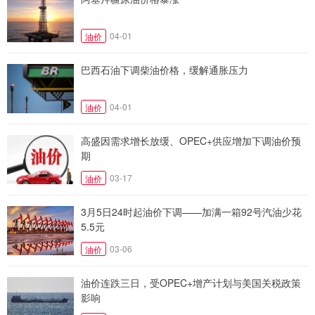
04-01
油价
巴西石油下调柴油价格，缓解通胀压力
04-01
油价
高盛因需求增长放缓、OPEC+供应增加下调油价预
期
03-17
油价
3月5日24时起油价下调——加满一箱92号汽油少花
5.5元
03-06
油价
油价连跌三日，受OPEC+增产计划与美国关税政策
影响