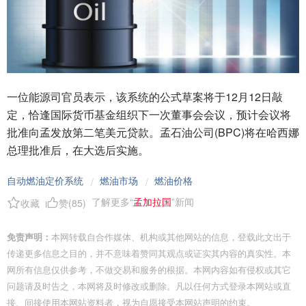
一位能源司官员表示，该系统的公式草案将于12月12日敲
定，恰逢国际货币基金组织下一次董事会会议，预计会议将
批准向孟发放第二笔美元贷款。孟石油公司(BPC)将在哈西娜
总理批准后，在大选后实施。
自动燃油定价系统
燃油市场
燃油价格
/
/
了解更多“
孟加拉国
”新闻
收藏
赞(
85
)
免责声明：
本网转载自合作媒体、机构或其他网站的信息，登载此文出于
传递更多信息之目的，并不意味着赞同其观点或证实其内容的真实性。本
网所有信息仅供参考，不做交易和服务的根据。本网内容如有侵权或其它
问题请及时告之，本网将及时修改或删除。凡以任何方式登录本网站或直
接、间接使用本网站资料者，视为自愿接受本网站声明的约束。