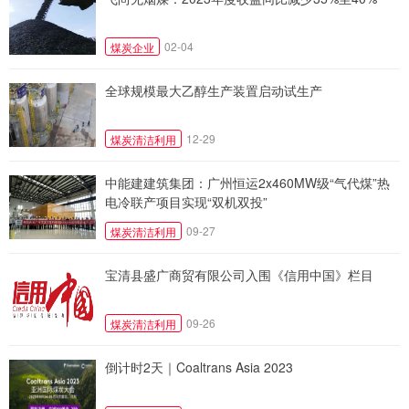
02-04
煤炭企业
全球规模最大乙醇生产装置启动试生产
12-29
煤炭清洁利用
中能建建筑集团：广州恒运2x460MW级“气代煤”热
电冷联产项目实现“双机双投”
09-27
煤炭清洁利用
宝清县盛广商贸有限公司入围《信用中国》栏目
09-26
煤炭清洁利用
倒计时2天｜Coaltrans Asia 2023