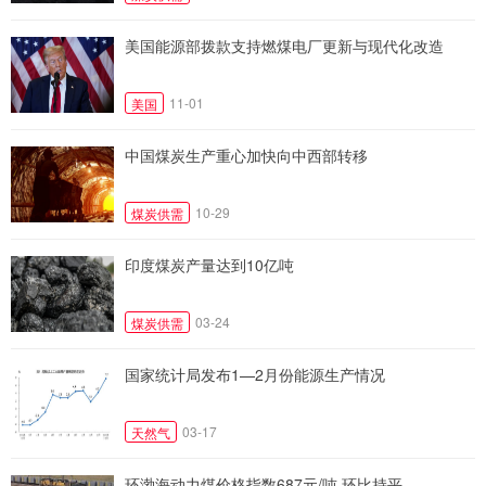
美国能源部拨款支持燃煤电厂更新与现代化改造
11-01
美国
中国煤炭生产重心加快向中西部转移
10-29
煤炭供需
印度煤炭产量达到10亿吨
03-24
煤炭供需
国家统计局发布1—2月份能源生产情况
03-17
天然气
环渤海动力煤价格指数687元/吨 环比持平