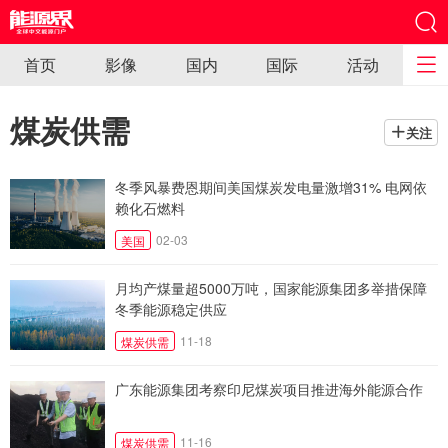
首页
影像
国内
国际
活动
煤炭供需
关注
冬季风暴费恩期间美国煤炭发电量激增31% 电网依
赖化石燃料
02-03
美国
月均产煤量超5000万吨，国家能源集团多举措保障
冬季能源稳定供应
11-18
煤炭供需
广东能源集团考察印尼煤炭项目推进海外能源合作
11-16
煤炭供需