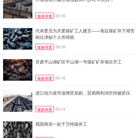
03-16
煤炭供需
代表委员为关爱煤矿工人建言——免征煤矿井下艰苦
岗位津贴个人所得税
03-16
煤炭供需
甘肃平山湖矿区平山湖一号煤矿矿井项目开工
03-16
煤炭供需
进口动力煤市场博弈加剧，贸易商利润空间被挤压
03-14
煤炭供需
我国再添一处千万吨级井工