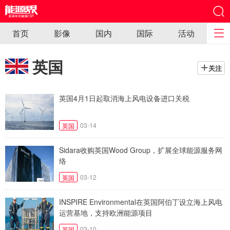
首页
影像
国内
国际
活动
英国
关注
英国4月1日起取消海上风电设备进口关税
03-14
英国
Sidara收购英国Wood Group，扩展全球能源服务网
络
03-12
英国
INSPIRE Environmental在英国阿伯丁设立海上风电
运营基地，支持欧洲能源项目
03-10
英国