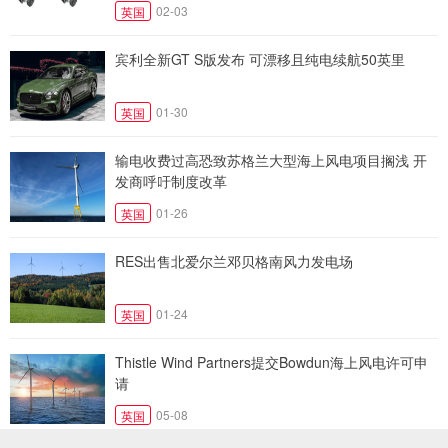
02-03
英国
宾利全新GT S版发布 可漂移且纯电续航50英里
01-30
英国
输电收费过高恐致苏格兰大型海上风电项目搁浅 开
发商呼吁制度改革
01-26
英国
RES出售北爱尔兰邓贝格南风力发电场
01-24
英国
Thistle Wind Partners提交Bowdun海上风电许可申
请
05-08
英国