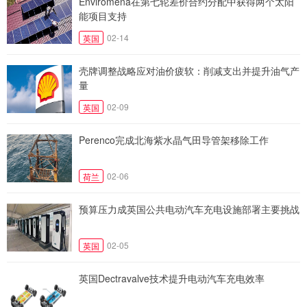
Enviromena在第七轮差价合约分配中获得两个太阳
能项目支持
02-14
英国
壳牌调整战略应对油价疲软：削减支出并提升油气产
量
02-09
英国
Perenco完成北海紫水晶气田导管架移除工作
02-06
荷兰
预算压力成英国公共电动汽车充电设施部署主要挑战
02-05
英国
英国Dectravalve技术提升电动汽车充电效率