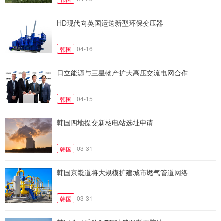
HD现代向英国运送新型环保变压器
04-16
韩国
日立能源与三星物产扩大高压交流电网合作
04-15
韩国
韩国四地提交新核电站选址申请
03-31
韩国
韩国京畿道将大规模扩建城市燃气管道网络
03-31
韩国