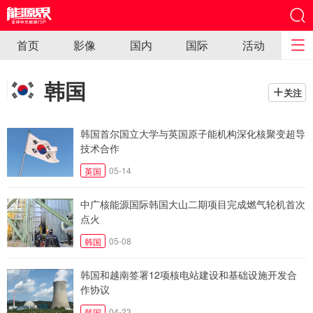
首页
影像
国内
国际
活动
韩国
关注
韩国首尔国立大学与英国原子能机构深化核聚变超导
技术合作
05-14
英国
中广核能源国际韩国大山二期项目完成燃气轮机首次
点火
05-08
韩国
韩国和越南签署12项核电站建设和基础设施开发合
作协议
04-23
韩国