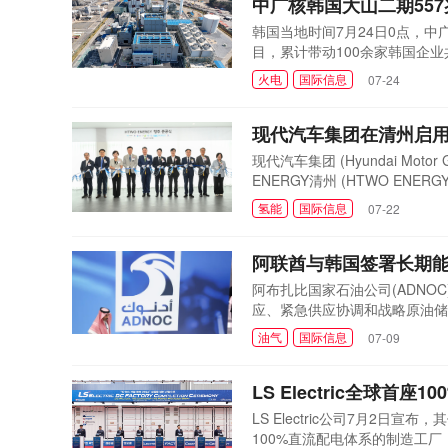
中广核韩国大山二期55
韩国当地时间7月24日0点，
目，累计带动100余家韩国企
国当地电力供应提供有力支撑。
火电
国际信息
07-24
的重点保供项目，于2023年
传统工程建设EPC总承包...
现代汽车集团在清州启
现代汽车集团 (Hyundai M
ENERGY清州 (HTWO EN
供应体系，减少氢气长距离运输
氢能
国际信息
07-22
生物甲烷，再通过生物甲烷与蒸
生产、储存和车辆加注集...
阿联酋与韩国签署长期
阿布扎比国家石油公司(ADNO
应、紧急供应协调和战略原油储
部长苏丹·贾比尔访问韩国期间
油气
国际信息
07-09
次新协议是在既有合作基础上的
突发供应紧张情况下加强...
LS Electric全球首
LS Electric公司7月
100%直流配电体系的制造工