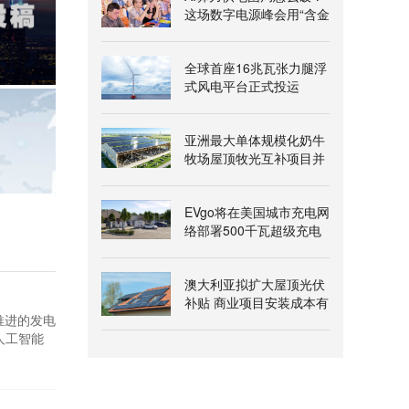
这场数字电源峰会用“含金
量”给出答案
全球首座16兆瓦张力腿浮
式风电平台正式投运
亚洲最大单体规模化奶牛
牧场屋顶牧光互补项目并
网发电
EVgo将在美国城市充电网
络部署500千瓦超级充电
桩
澳大利亚拟扩大屋顶光伏
补贴 商业项目安装成本有
在推进的发电
望降两成
人工智能
e已通过其
货合同。随