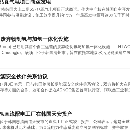
7兆瓦气电项目商运发电
中广核韩国大山二期557兆瓦气电项目正式商运。作为中广核在韩国自主开
业共同参与项目建设，施工效率提升约15%，年最高发电量可达39亿千瓦
大山二期项目位于韩国忠清南道瑞山市大山园区，是纳入韩国第十次电力
10月开工建设。项目建设过程中，中国广核能源国际控股有限公司下属韩国
用废弃物制氢与加氢一体化设施
otor Group) 已启用其首个自主运营的废弃物制氢与加氢一体化设施——HTW
ERGY Cheongju)。该项目位于韩国清州市，旨在依托本地废水污泥资源建
带来的成本与供应链压力。该设施以当地废水污泥产生的沼气为原料，经
汽反应生产氢气，同时配套碳捕集与利用、压缩、储氢和加氢等系统。项
能源安全伙伴关系协议
C)7月8日表示，已与韩国签署长期能源安全伙伴关系协议，双方将扩大在
存等方面的合作。这项合作是在ADNOC集团首席执行官、阿联酋工业和
宣布的。根据此前协议，阿联酋曾在今年3月承诺向韩国供应最高2400万
进一步延伸。ADNOC表示，双方将寻求提高对韩国炼油厂的长期原油供
座100%直流配电工厂在韩国天安投产
2日宣布，其位于韩国忠清南道天安市的直流工厂正式竣工投产。公司表示，这是全
厂，未来将以此为基础，为直流电力生态系统建立可复制的标准，并争取在