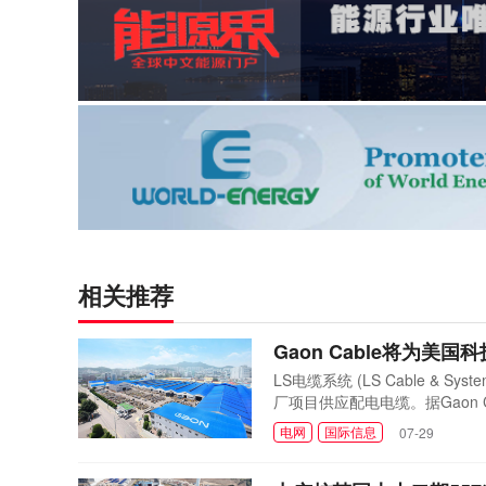
相关推荐
Gaon Cable将为
LS电缆系统 (LS Cable &
厂项目供应配电电缆。据Gaon
数据中心获得稳定电力供应。Gao
电网
国际信息
07-29
美国子公司LSCUS，与全球
着最新配电电缆订...