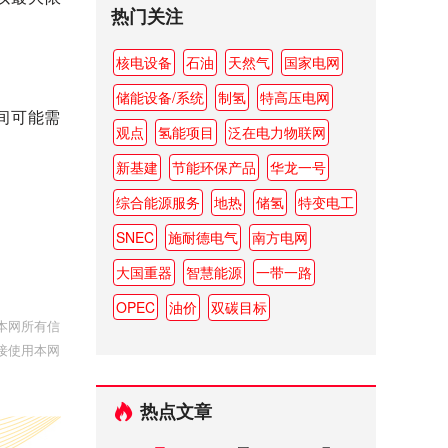
热门关注
核电设备
石油
天然气
国家电网
储能设备/系统
制氢
特高压电网
间可能需
观点
氢能项目
泛在电力物联网
新基建
节能环保产品
华龙一号
综合能源服务
地热
储氢
特变电工
SNEC
施耐德电气
南方电网
大国重器
智慧能源
一带一路
OPEC
油价
双碳目标
本网所有信
接使用本网
热点文章