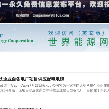
美国科技企业自备电厂项目供应配电电缆
 System) 旗下Gaon Cable7月28日表示，公司将为一家美国大型科技企业正
 Cable介绍，该项目涉及这家全球科技企业建设自备电厂，目的在于为其
n Cable此次供应的配电电缆金额约为500亿韩元。此前，Gaon Cabl
大型科技企业签订了总额超过5万亿韩元的人工智能数据中心母线槽长期供