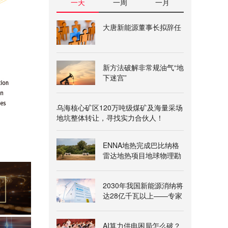
一天
一周
一月
大唐新能源董事长拟辞任
新方法破解非常规油气“地
下迷宫”
乌海核心矿区120万吨级煤矿及海量采场
地坑整体转让，寻找实力合伙人！
ENNA地热完成巴比纳格
雷达地热项目地球物理勘
查
2030年我国新能源消纳将
达28亿千瓦以上——专家
解读《新型电力系统建
设“十五五”规划》
AI算力供电困局怎么破？