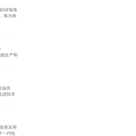
发的绿地项
时，将为韩
基本规划
公司摒弃
O
立氢能生产和
提纯制得
目将氢气
原油供
先进技术
桶石油，此
应，并在
球首座采用
下一代电