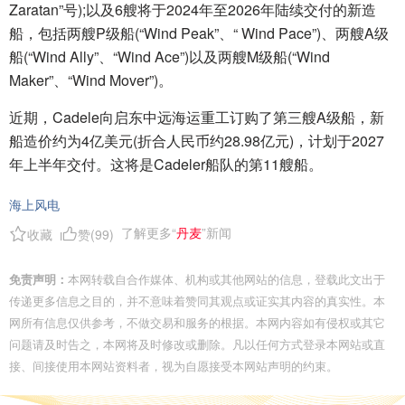
Zaratan”号);以及6艘将于2024年至2026年陆续交付的新造
船，包括两艘P级船(“Wind Peak”、“ Wind Pace”)、两艘A级
船(“Wind Ally”、“Wind Ace”)以及两艘M级船(“Wind
Maker”、“Wind Mover”)。
近期，Cadele向启东中远海运重工订购了第三艘A级船，新
船造价约为4亿美元(折合人民币约28.98亿元)，计划于2027
年上半年交付。这将是Cadeler船队的第11艘船。
海上风电
了解更多“
丹麦
”新闻
收藏
赞(
99
)
免责声明：
本网转载自合作媒体、机构或其他网站的信息，登载此文出于
传递更多信息之目的，并不意味着赞同其观点或证实其内容的真实性。本
网所有信息仅供参考，不做交易和服务的根据。本网内容如有侵权或其它
问题请及时告之，本网将及时修改或删除。凡以任何方式登录本网站或直
接、间接使用本网站资料者，视为自愿接受本网站声明的约束。