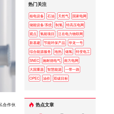
热门关注
核电设备
石油
天然气
国家电网
储能设备/系统
制氢
特高压电网
观点
氢能项目
泛在电力物联网
新基建
节能环保产品
华龙一号
综合能源服务
地热
储氢
特变电工
SNEC
施耐德电气
南方电网
大国重器
智慧能源
一带一路
OPEC
油价
双碳目标
热点文章
私合作伙