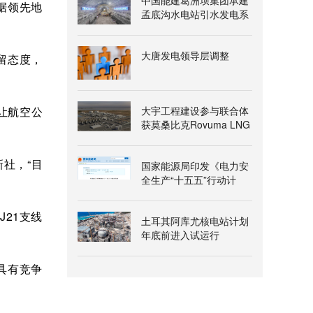
中国能建葛洲坝集团承建
据领先地
孟底沟水电站引水发电系
统地下厂房岩锚梁开挖完
成
大唐发电领导层调整
留态度，
大宇工程建设参与联合体
让航空公
获莫桑比克Rovuma LNG
一期项目授标意向书
社，“目
国家能源局印发《电力安
全生产“十五五”行动计
划》
RJ21支线
土耳其阿库尤核电站计划
年底前进入试运行
具有竞争