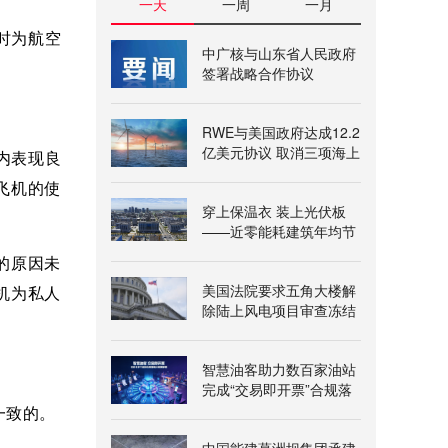
一天
一周
一月
时为航空
中广核与山东省人民政府
签署战略合作协议
RWE与美国政府达成12.2
亿美元协议 取消三项海上
国内表现良
风电租赁
飞机的使
穿上保温衣 装上光伏板
——近零能耗建筑年均节
能超三百万千瓦时
发的原因未
美国法院要求五角大楼解
机为私人
除陆上风电项目审查冻结
智慧油客助力数百家油站
完成“交易即开票”合规落
地
一致的。