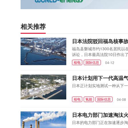
相关推荐
日本法院驳回福岛核事
福岛县磐城市约1300名居民
诉讼，日本最高法院10日作出
核电
国际信息
04-12
日本计划用下一代高温
日本正计划实地测试一种从下一
核电
氢能
国际信息
04-08
日本电力部门加速淘汰
日本的电力部门正在加速逐步淘