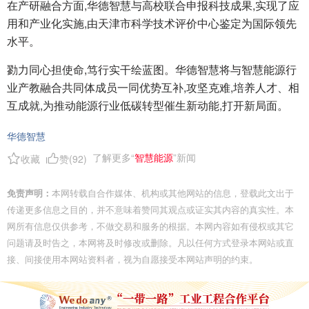
在产研融合方面,华德智慧与高校联合申报科技成果,实现了应
用和产业化实施,由天津市科学技术评价中心鉴定为国际领先
水平。
勠力同心担使命,笃行实干绘蓝图。华德智慧将与智慧能源行
业产教融合共同体成员一同优势互补,攻坚克难,培养人才、相
互成就,为推动能源行业低碳转型催生新动能,打开新局面。
华德智慧
了解更多“
智慧能源
”新闻
收藏
赞(
92
)
免责声明：
本网转载自合作媒体、机构或其他网站的信息，登载此文出于
传递更多信息之目的，并不意味着赞同其观点或证实其内容的真实性。本
网所有信息仅供参考，不做交易和服务的根据。本网内容如有侵权或其它
问题请及时告之，本网将及时修改或删除。凡以任何方式登录本网站或直
接、间接使用本网站资料者，视为自愿接受本网站声明的约束。