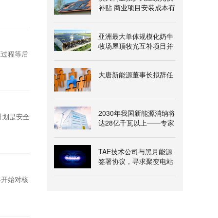
补贴 商业项目安装成本有
望降两成
亚洲最大单体规模化奶牛
牧场屋顶牧光互补项目并
查过程等后
网发电
大唐新能源董事长拟辞任
2030年我国新能源消纳将
计划是安全
达28亿千瓦以上——专家
解读《新型电力系统建
设“十五五”规划》
TAE技术公司与黑月能源
签署协议，寻求聚变电站
氦-3燃料供应
将开始对核