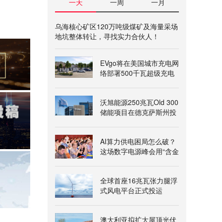
一天
一周
一月
乌海核心矿区120万吨级煤矿及海量采场
地坑整体转让，寻找实力合伙人！
EVgo将在美国城市充电网
络部署500千瓦超级充电
桩
沃旭能源250兆瓦Old 300
储能项目在德克萨斯州投
运
AI算力供电困局怎么破？
这场数字电源峰会用“含金
量”给出答案
全球首座16兆瓦张力腿浮
式风电平台正式投运
澳大利亚拟扩大屋顶光伏