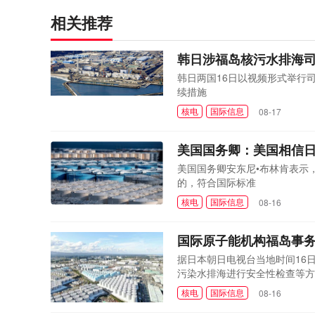
相关推荐
韩日涉福岛核污水排海司
韩日两国16日以视频形式举行
续措施
核电
国际信息
08-17
美国国务卿：美国相信
美国国务卿安东尼•布林肯表示
的，符合国际标准
核电
国际信息
08-16
国际原子能机构福岛事
据日本朝日电视台当地时间16
污染水排海进行安全性检查等方
核电
国际信息
08-16