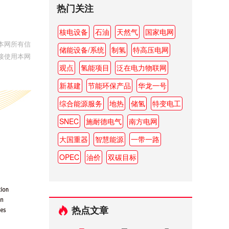
热门关注
核电设备
石油
天然气
国家电网
本网所有信
储能设备/系统
制氢
特高压电网
接使用本网
观点
氢能项目
泛在电力物联网
新基建
节能环保产品
华龙一号
综合能源服务
地热
储氢
特变电工
SNEC
施耐德电气
南方电网
大国重器
智慧能源
一带一路
OPEC
油价
双碳目标
热点文章