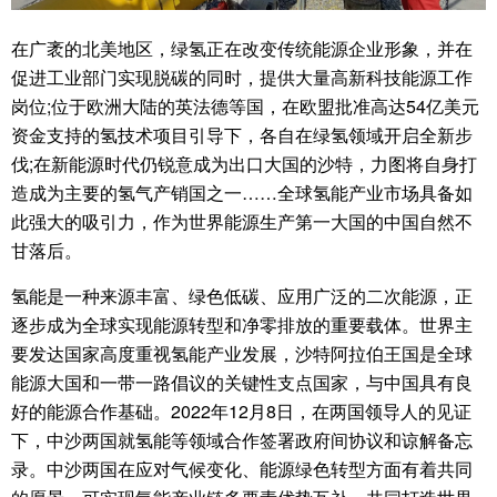
在广袤的北美地区，绿氢正在改变传统能源企业形象，并在
促进工业部门实现脱碳的同时，提供大量高新科技能源工作
岗位;位于欧洲大陆的英法德等国，在欧盟批准高达54亿美元
资金支持的氢技术项目引导下，各自在绿氢领域开启全新步
伐;在新能源时代仍锐意成为出口大国的沙特，力图将自身打
造成为主要的氢气产销国之一……全球氢能产业市场具备如
此强大的吸引力，作为世界能源生产第一大国的中国自然不
甘落后。
氢能是一种来源丰富、绿色低碳、应用广泛的二次能源，正
逐步成为全球实现能源转型和净零排放的重要载体。世界主
要发达国家高度重视氢能产业发展，沙特阿拉伯王国是全球
能源大国和一带一路倡议的关键性支点国家，与中国具有良
好的能源合作基础。2022年12月8日，在两国领导人的见证
下，中沙两国就氢能等领域合作签署政府间协议和谅解备忘
录。中沙两国在应对气候变化、能源绿色转型方面有着共同