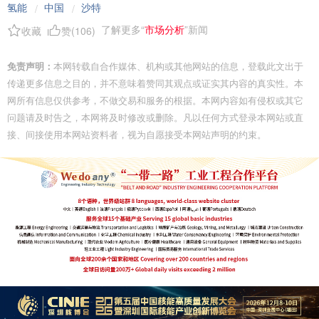
氢能
中国
沙特
/
/
了解更多“
市场分析
”新闻
收藏
赞(
106
)
免责声明：
本网转载自合作媒体、机构或其他网站的信息，登载此文出于
传递更多信息之目的，并不意味着赞同其观点或证实其内容的真实性。本
网所有信息仅供参考，不做交易和服务的根据。本网内容如有侵权或其它
问题请及时告之，本网将及时修改或删除。凡以任何方式登录本网站或直
接、间接使用本网站资料者，视为自愿接受本网站声明的约束。