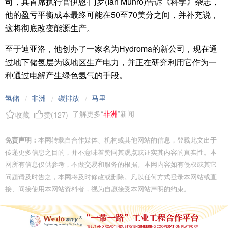
司，其首席执行官伊恩·门罗(Ian Munro)告诉《科学》杂志，
他的盈亏平衡成本最终可能在50至70美分之间，并补充说，
这将彻底改变能源生产。
至于迪亚洛，他创办了一家名为Hydroma的新公司，现在通
过地下储氢层为该地区生产电力，并正在研究利用它作为一
种通过电解产生绿色氢气的手段。
氢储
非洲
碳排放
马里
/
/
/
了解更多“
非洲
”新闻
收藏
赞(
127
)
免责声明：
本网转载自合作媒体、机构或其他网站的信息，登载此文出于
传递更多信息之目的，并不意味着赞同其观点或证实其内容的真实性。本
网所有信息仅供参考，不做交易和服务的根据。本网内容如有侵权或其它
问题请及时告之，本网将及时修改或删除。凡以任何方式登录本网站或直
接、间接使用本网站资料者，视为自愿接受本网站声明的约束。