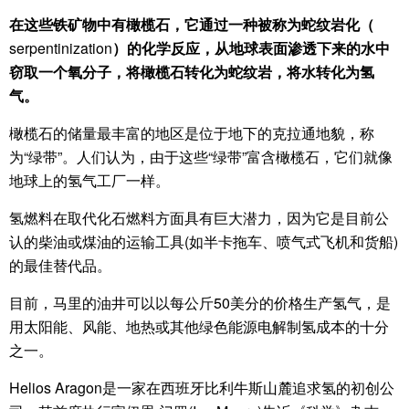
在这些铁矿物中有橄榄石，它通过一种被称为蛇纹岩化（
serpentinization
）的化学反应，从地球表面渗透下来的水中
窃取一个氧分子，将橄榄石转化为蛇纹岩，将水转化为氢
气。
橄榄石的储量最丰富的地区是位于地下的克拉通地貌，称
为“绿带”。人们认为，由于这些“绿带”富含橄榄石，它们就像
地球上的氢气工厂一样。
氢燃料在取代化石燃料方面具有巨大潜力，因为它是目前公
认的柴油或煤油的运输工具(如半卡拖车、喷气式飞机和货船)
的最佳替代品。
目前，马里的油井可以以每公斤50美分的价格生产氢气，是
用太阳能、风能、地热或其他绿色能源电解制氢成本的十分
之一。
Helios Aragon是一家在西班牙比利牛斯山麓追求氢的初创公