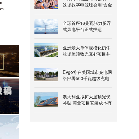
这场数字电源峰会用“含金
量”给出答案
全球首座16兆瓦张力腿浮
式风电平台正式投运
亚洲最大单体规模化奶牛
牧场屋顶牧光互补项目并
网发电
EVgo将在美国城市充电网
络部署500千瓦超级充电
桩
澳大利亚拟扩大屋顶光伏
补贴 商业项目安装成本有
望降两成