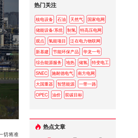
热门关注
核电设备
石油
天然气
国家电网
储能设备/系统
制氢
特高压电网
观点
氢能项目
泛在电力物联网
新基建
节能环保产品
华龙一号
综合能源服务
地热
储氢
特变电工
SNEC
施耐德电气
南方电网
大国重器
智慧能源
一带一路
OPEC
油价
双碳目标
热点文章
一切将准