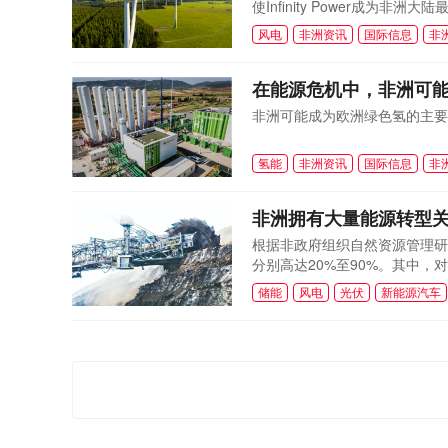
使Infinity Power成为非
风电
非洲资讯
国际信息
非
在能源危机中，非洲可
非洲可能成为欧洲绿色氢的主要
氢能
非洲资讯
国际信息
非
非洲拥有大量能源转型
根据非政府组织自然资源管理研
分别高达20%至90%。其中，
储能
风电
光伏
新能源汽车