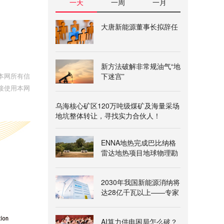
一天
一周
一月
大唐新能源董事长拟辞任
新方法破解非常规油气“地
下迷宫”
本网所有信
接使用本网
乌海核心矿区120万吨级煤矿及海量采场
地坑整体转让，寻找实力合伙人！
ENNA地热完成巴比纳格
雷达地热项目地球物理勘
查
2030年我国新能源消纳将
达28亿千瓦以上——专家
解读《新型电力系统建
设“十五五”规划》
AI算力供电困局怎么破？