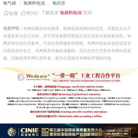
氢气罐
氢燃料电池
氢经济
/
/
了解更多“
氢燃料电池
”新闻
收藏
赞(
52
)
免责声明：
本网转载自合作媒体、机构或其他网站的信息，登载此文出于
传递更多信息之目的，并不意味着赞同其观点或证实其内容的真实性。本
网所有信息仅供参考，不做交易和服务的根据。本网内容如有侵权或其它
问题请及时告之，本网将及时修改或删除。凡以任何方式登录本网站或直
接、间接使用本网站资料者，视为自愿接受本网站声明的约束。