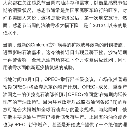
大家都在关注感恩节当周汽油库存和需求，以衡量感恩节假
期的消费状况。感恩节通常是美国家庭驱车旅行的旺季。对
许多美国人来说，这将是疫情爆发后，第一次航空旅行。然
而，感恩节当周的汽油需求大幅下降，是自2012年以来的最
低水平。
当前，最新的Omicron变种病毒的扩散或导致新的封锁措施，
进而影响石油需求。这令油价近日出现显著下挫。沙特近期
一再警告称，全球原油市场将在下个月恢复供应过剩，同时
用油需求面临新冠疫情复燃的威胁。
当地时间12月1日，OPEC+举行部长级会议。市场依然普遍
预期OPEC+将放弃原定的增产计划。OPEC+成员、重要产
油国之一的伊拉克石油部长预计OPEC+将同意“在短期内延长
现有的产油政策”。因为拜登政府对战略石油储备(SPR)的释
放可能会大幅增加全球石油库存的盈余规模。与此同时，俄
罗斯主要原油生产商已接近满负荷生产。上周五的油价崩盘
也为OPEC+暂停增产、甚至是开始减产提供了一个绝佳的理