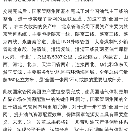
交易完成后，国家管网集团基本完成了对全国油气主干线的
整合，进一步实现了管网的互联互通，加速打造“全国一张
网”。在本次收购的资产中，北京管道公司下属资产主要为陕
京管道系统，主要包括陕京一线、陕京二线、陕京三线、陕
京四线、永唐秦管道、唐山LNG外输管道、大唐煤制气外输
管道北京段、港清线、港清复线、港清三线及两座储气库群
(大港、华北)，总里程5387公里，途经陕西、内蒙古、山
西、河北、北京、天津四省两市，连接西北、华北和华东天
然气资源，主要服务华北地区与环渤海区域，全年总供气量
超350亿立方米，是“全国一张网”不可或缺的重要组成部分。
此次国家管网集团资产重组交易完成，使我国油气体制更加
凸显市场在资源配置中的关键作用;同时，国家管网集团的全
国干线油气管网布局更加完善，对于进一步打造“全国一张
网”、提升油气资源配置效率、保障国家能源安全具有重要意
义。未来，这一改革成果必将进一步带动油气产供储销体系
建设，实现公平开放、运销分离，为“十四五”期间油气体制改