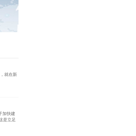
，就在新
于加快建
这是立足
措，对于