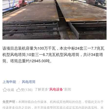
该项目总装机容量为100万千瓦，本次中标24套三一7.7兆瓦
机型风电塔筒;10套三一6.7兆瓦机型风电塔筒，共计34套塔
筒。塔筒总重约12945.00吨。
上海申能
风电塔筒
/
了解更多“
风电设备
”新闻
收藏
赞(
136
)
免责声明：
本网转载自合作媒体、机构或其他网站的信息，登载此文出于
传递更多信息之目的，并不意味着赞同其观点或证实其内容的真实性。本