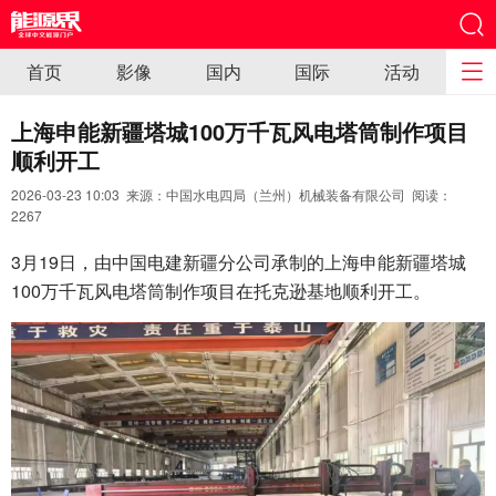
首页
影像
国内
国际
活动
上海申能新疆塔城100万千瓦风电塔筒制作项目
顺利开工
2026-03-23 10:03 来源：中国水电四局（兰州）机械装备有限公司 阅读：
2267
3月19日，由中国电建新疆分公司承制的上海申能新疆塔城
100万千瓦风电塔筒制作项目在托克逊基地顺利开工。