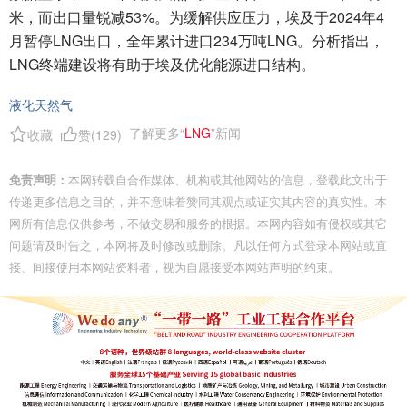
米，而出口量锐减53%。为缓解供应压力，埃及于2024年4
月暂停LNG出口，全年累计进口234万吨LNG。分析指出，
LNG终端建设将有助于埃及优化能源进口结构。
液化天然气
了解更多“
LNG
”新闻
收藏
赞(
129
)
免责声明：
本网转载自合作媒体、机构或其他网站的信息，登载此文出于
传递更多信息之目的，并不意味着赞同其观点或证实其内容的真实性。本
网所有信息仅供参考，不做交易和服务的根据。本网内容如有侵权或其它
问题请及时告之，本网将及时修改或删除。凡以任何方式登录本网站或直
接、间接使用本网站资料者，视为自愿接受本网站声明的约束。