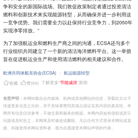
争和安全的新国际战场。我们敦促政策制定者通过投资清洁
燃料和创新技术来实现能源转型，从而确保并进一步利用这
一竞争优势。我们需要全力以赴保持行业竞争力，到2050年
实现净零排放。”
为了加强航运业和燃料生产商之间的沟通，ECSA还与多个
行业组织共同建立了一个新的清洁海洋燃料平台。这一举措
旨在促进航运业生产和使用清洁燃料的相关建议和合作。
欧洲共同体船东协会(ECSA)
航运能源转型
/
了解更多“
节能减排
”新闻
收藏
赞(
64
)
免责声明：
本网转载自合作媒体、机构或其他网站的信息，登载此文出于
传递更多信息之目的，并不意味着赞同其观点或证实其内容的真实性。本
网所有信息仅供参考，不做交易和服务的根据。本网内容如有侵权或其它
问题请及时告之，本网将及时修改或删除。凡以任何方式登录本网站或直
接、间接使用本网站资料者，视为自愿接受本网站声明的约束。