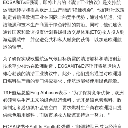
ECSA和T&E强调，即将出台的《清洁工业协议》是支持航
运能源转型和提高欧洲工业产能的“绝佳机会”。他们呼吁政策
制定者确保欧洲工业在国际上的竞争优势，通过将航运、清
洁能源和技术生产商置于绿色转型的前沿。同时，他们建议
通过国家和欧盟投资计划将碳排放交易体系(ETS)收入投入到
海运脱碳中，并促进公共和私人融资的获得，以加速欧洲航
运的转型。
为了确保实现欧盟航运气候目标所需的清洁燃料和清洁创新
技术至少40%在欧洲制造，ECSA和T&E还呼吁将航运纳入
雄心勃勃的清洁工业协议中。此外，他们提出通过对欧洲港
口燃料生产商的专门供应要求，使航运能够使用绿色能源。
T&E航运总监Faig Abbasov表示：“为了保持竞争优势，欧洲
必须带头生产未来的绿色航运燃料，尤其是绿色氢燃料。政
策制定者必须填补监管空白，要求燃料生产商在欧洲港口提
供绿色船用燃料，而碳市场收入应该支持这一努力。”
ECSA秘书长Sotiris Raptis也强调：“能源转型已成为经济竞