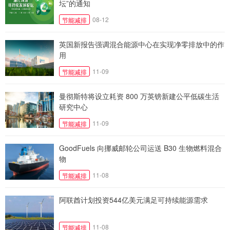
坛”的通知
08-12
节能减排
英国新报告强调混合能源中心在实现净零排放中的作
用
11-09
节能减排
曼彻斯特将设立耗资 800 万英镑新建公平低碳生活
研究中心
11-09
节能减排
GoodFuels 向挪威邮轮公司运送 B30 生物燃料混合
物
11-08
节能减排
阿联酋计划投资544亿美元满足可持续能源需求
11-08
节能减排