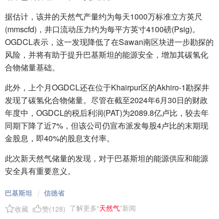
据估计，该井的天然气产量约为每天1000万标准立方英尺
(mmscfd)，井口流动压力约为每平方英寸4100磅(Psig)。
OGDCL表示，这一发现降低了在Sawan南区块进一步勘探的
风险，并将有助于提升巴基斯坦的能源安全，增加其碳氢化
合物储量基础。
此外，上个月OGDCL还在位于Khairpur区的Akhiro-1勘探井
发现了碳氢化合物储量。尽管在截至2024年6月30日的财政
年度中，OGDCL的税后利润(PAT)为2089.8亿卢比，较去年
同期下降了近7%，但该公司仍宣布派发每股4卢比的末期现
金股息，即40%的股息支付率。
此次新天然气储量的发现，对于巴基斯坦的能源供应和能源
安全具有重要意义。
巴基斯坦
信德省
/
了解更多“
天然气
”新闻
收藏
赞(
128
)