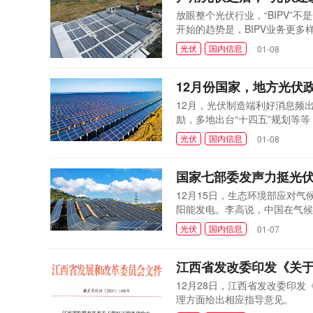
放眼整个光伏行业，“BIPV”
开始的趋势是，BIPV业务更
标、奖励资金、优惠政策等方式
光伏
国内信息
01-08
持。
12月份国家，地方光伏
12月，光伏制造端利好消息频
励，多地出台“十四五”规划等等
面24项。
光伏
国内信息
01-08
国家七部委发声力挺光
12月15日，生态环境部应对气
阳能发电。李高说，中国在气候
等4项目标。这一目标充分展现
光伏
国内信息
01-07
近现有规模的3倍，相当于美国
电和太阳能发电在过去快速发展
江西省发改委印发《关
12月28日，江西省发改委印
理方面给出相应指导意见。