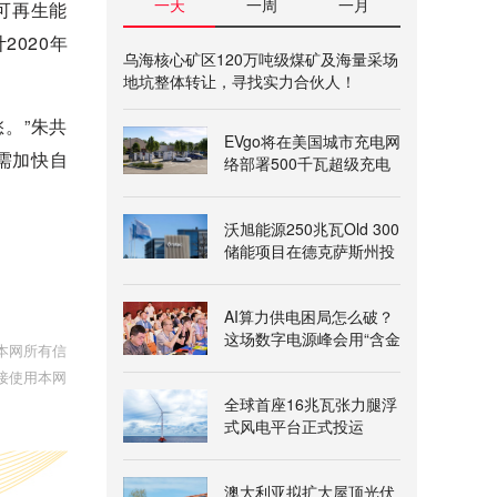
一天
一周
一月
可再生能
020年
乌海核心矿区120万吨级煤矿及海量采场
地坑整体转让，寻找实力合伙人！
。”朱共
EVgo将在美国城市充电网
需加快自
络部署500千瓦超级充电
桩
沃旭能源250兆瓦Old 300
储能项目在德克萨斯州投
运
AI算力供电困局怎么破？
这场数字电源峰会用“含金
本网所有信
量”给出答案
接使用本网
全球首座16兆瓦张力腿浮
式风电平台正式投运
澳大利亚拟扩大屋顶光伏