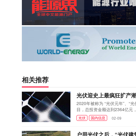
相关推荐
光伏迎史上最疯狂扩产
2020年被称为 “光伏元年”
目，总投资金额达到2364亿
记录。
光伏
国内信息
02-09
户用光伏之后，“光伏建