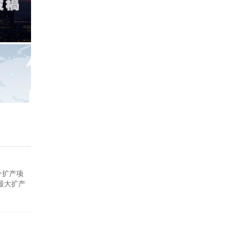
个扩产项
最大扩产