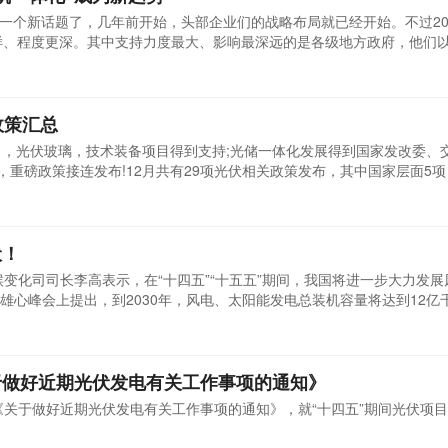
不是一个新话题了，几年前开始，头部企业们的战略布局就已经开始。不过20
多样、程度更深。其中支持力度最大、影响最深远的是各级地方政府，他们
，主动推动BIPV绿色建筑的发展，从静静观望，到零星发声，已经过渡
政策汇总
出，光伏玻璃，技术装备项目得到支持;光储一体化发展得到国家发改委、
，重磅政策接连发布!12月共有29项光伏相关政策发布，其中国家层面5
伏！
候变化司司长李高表示，在“十四五”“十五五”期间，我国将进一步大力发
雄心峰会上提出，到2030年，风电、太阳能发电总装机容量将达到12亿
了中国积极应对气候变化的力度与决心。到2030年的风电、太阳能发电
目前全部发电装机规模，超过了目前全球风电、光伏的装机规模。这意味
的基础上，未来十年仍要实现持续的高速发展。
于做好近期光伏发电有关工作事项的通知》
发《关于做好近期光伏发电有关工作事项的通知》，就“十四五”期间光伏项