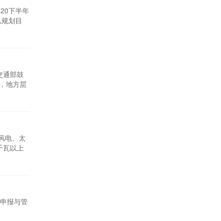
20下半年
以规划目
到了大力支
交通部鼓
项，地方层
展风电、太
千瓦以上
装机目标接
着我国风
目申报与管