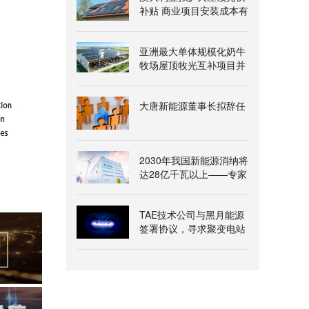
补贴 商业项目安装成本有
望降两成
亚洲最大单体规模化奶牛
牧场屋顶牧光互补项目并
网发电
大唐新能源董事长拟辞任
2030年我国新能源消纳将
达28亿千瓦以上——专家
解读《新型电力系统建
设“十五五”规划》
TAE技术公司与黑月能源
签署协议，寻求聚变电站
氦-3燃料供应