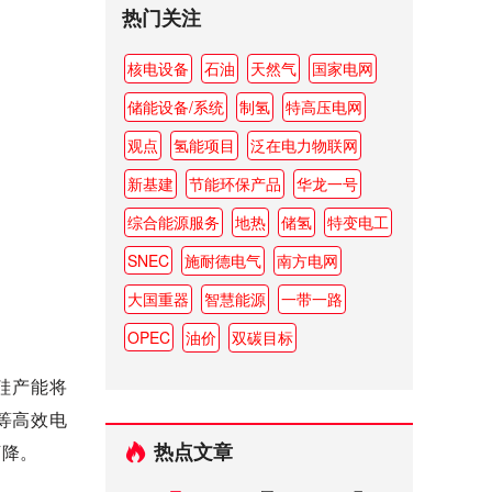
热门关注
核电设备
石油
天然气
国家电网
储能设备/系统
制氢
特高压电网
观点
氢能项目
泛在电力物联网
新基建
节能环保产品
华龙一号
综合能源服务
地热
储氢
特变电工
SNEC
施耐德电气
南方电网
大国重器
智慧能源
一带一路
OPEC
油价
双碳目标
硅产能将
等高效电
热点文章
下降。